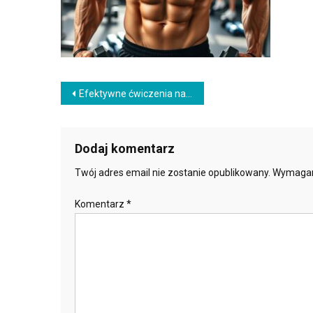
Nawigacja
Efektywne ćwiczenia na mięśnie skośne brzucha – jak wzmocnić sylwetkę?
wpisu
Dodaj komentarz
Twój adres email nie zostanie opublikowany.
Wymagan
Komentarz
*