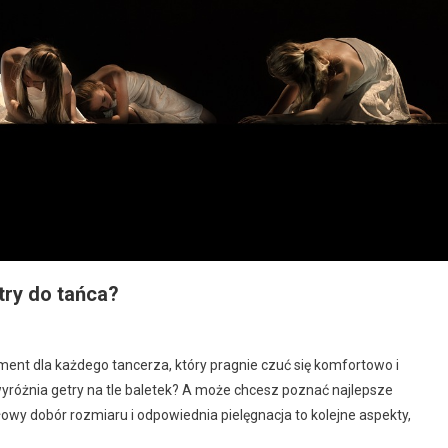
try do tańca?
ent dla każdego tancerza, który pragnie czuć się komfortowo i
yróżnia getry na tle baletek? A może chcesz poznać najlepsze
owy dobór rozmiaru i odpowiednia pielęgnacja to kolejne aspekty,