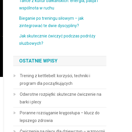
Tańce z kultur bałkańskich: energia, pasja i
wspólnota w ruchu
Bieganie po treningu siłowym – jak
zintegrować te dwie dyscypliny?
Jak skutecznie ćwiczyć podczas podróży
służbowych?
OSTATNIE WPISY
Trening z kettlebell: korzyści, techniki i
program dla początkujących
Odwrotne rozpiętki: skuteczne ćwiczenie na
barki i plecy
Poranne rozciąganie kręgosłupa – klucz do
lepszego zdrowia
Ćwiczenia na plecy dla dziewczyn – wzmocnij