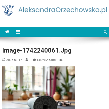
Skip
to
content
AleksandraOrzechowska.pl
loud street dance
Image-1742240061.jpg
On
2025-03-17
Leave A Comment
Image-
1742240061.jpg