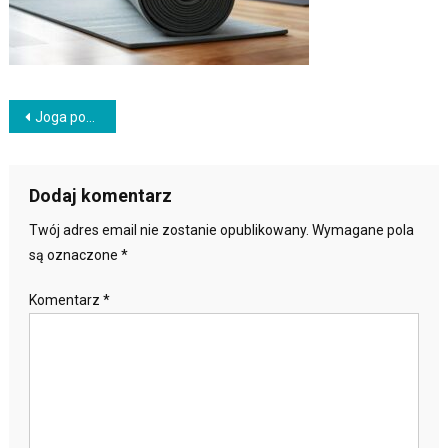
Nawigacja
Joga powięziowa: Co warto wiedzieć o korzyściach i technikach?
wpisu
Dodaj komentarz
Twój adres email nie zostanie opublikowany.
Wymagane pola
są oznaczone
*
Komentarz
*