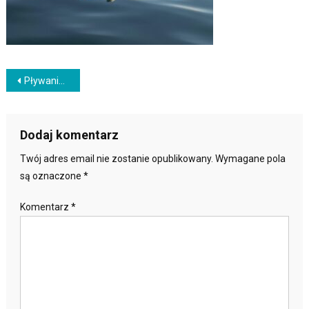
Nawigacja
Pływanie długodystansowe: Techniki, trening i przygotowanie do zawodów
wpisu
Dodaj komentarz
Twój adres email nie zostanie opublikowany.
Wymagane pola
są oznaczone
*
Komentarz
*