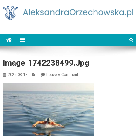
Skip
to
content
AleksandraOrzechowska.pl
loud street dance
Image-1742238499.jpg
On
2025-03-17
Leave A Comment
Image-
1742238499.jpg