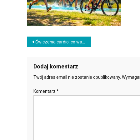
Nawigacja
Ćwiczenia cardio: co warto wiedzieć o treningu i jego korzyściach?
wpisu
Dodaj komentarz
Twój adres email nie zostanie opublikowany.
Wymagan
Komentarz
*