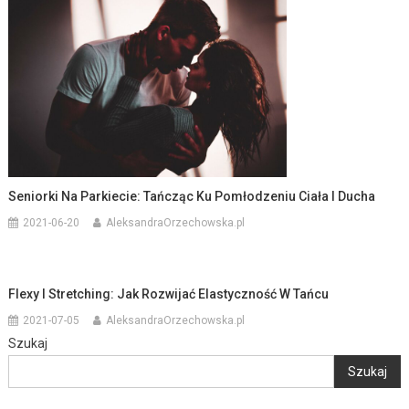
Seniorki Na Parkiecie: Tańcząc Ku Pomłodzeniu Ciała I Ducha
2021-06-20
AleksandraOrzechowska.pl
Flexy I Stretching: Jak Rozwijać Elastyczność W Tańcu
2021-07-05
AleksandraOrzechowska.pl
Szukaj
Szukaj