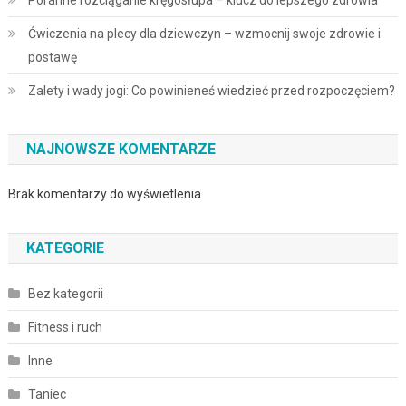
Poranne rozciąganie kręgosłupa – klucz do lepszego zdrowia
Ćwiczenia na plecy dla dziewczyn – wzmocnij swoje zdrowie i
postawę
Zalety i wady jogi: Co powinieneś wiedzieć przed rozpoczęciem?
NAJNOWSZE KOMENTARZE
Brak komentarzy do wyświetlenia.
KATEGORIE
Bez kategorii
Fitness i ruch
Inne
Taniec