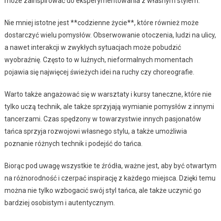
może zainspirować do eksperymentowania z własnym stylem.
Nie mniej istotne jest **codzienne życie**, które również może
dostarczyć wielu pomysłów. Obserwowanie otoczenia, ludzi na ulicy,
a nawet interakcji w zwykłych sytuacjach może pobudzić
wyobraźnię. Często to w luźnych, nieformalnych momentach
pojawia się najwięcej świeżych idei na ruchy czy choreografie.
Warto także angażować się w warsztaty i kursy taneczne, które nie
tylko uczą technik, ale także sprzyjają wymianie pomysłów z innymi
tancerzami. Czas spędzony w towarzystwie innych pasjonatów
tańca sprzyja rozwojowi własnego stylu, a także umożliwia
poznanie różnych technik i podejść do tańca.
Biorąc pod uwagę wszystkie te źródła, ważne jest, aby być otwartym
na różnorodność i czerpać inspirację z każdego miejsca. Dzięki temu
można nie tylko wzbogacić swój styl tańca, ale także uczynić go
bardziej osobistym i autentycznym.