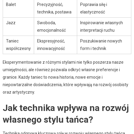
Balet
Precyzyjność,
Poprawia siłę i
technika, postawa
elastyczność
Jazz
Swoboda,
Inspirowanie własnych
emocjonalność
interpretacji ruchu
Taniec
Ekspresyjność,
Poszukiwanie nowych
współczesny
innowacyjność
form i technik
Eksperymentowanie z różnymi stylami nie tylko poszerza nasze
umiejętności, ale również pozwala odkryć własne preferencje i
granice. Każdy taniec to nowa historia, nowe emocje i
niepowtarzalne doświadczenia, które wpływają na rozwój osobisty
oraz artystyczny.
Jak technika wpływa na rozwój
własnego stylu tańca?
Technika odgrywa kluczową rolę w rozwoju własnego stylu tańca,