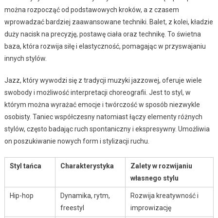
można rozpocząć od podstawowych kroków, a z czasem
wprowadzać bardziej zaawansowane techniki. Balet, z kolei, kładzie
duży nacisk na precyzję, postawę ciała oraz technikę. To świetna
baza, która rozwija siłę i elastyczność, pomagając w przyswajaniu
innych stylów.
Jazz, który wywodzi się z tradycji muzyki jazzowej, oferuje wiele
swobody i możliwość interpretacji choreografii. Jest to styl, w
którym można wyrażać emocje i twórczość w sposób niezwykle
osobisty. Taniec współczesny natomiast łączy elementy różnych
stylów, często badając ruch spontaniczny i ekspresywny. Umożliwia
on poszukiwanie nowych form i stylizacji ruchu.
Styl tańca
Charakterystyka
Zalety w rozwijaniu
własnego stylu
Hip-hop
Dynamika, rytm,
Rozwija kreatywność i
freestyl
improwizację