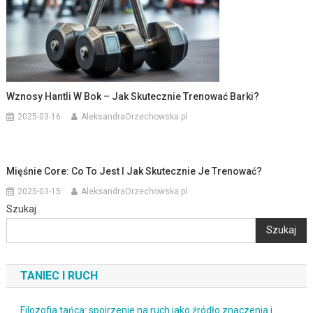
Wznosy Hantli W Bok – Jak Skutecznie Trenować Barki?
2025-03-16
AleksandraOrzechowska.pl
Mięśnie Core: Co To Jest I Jak Skutecznie Je Trenować?
2025-03-15
AleksandraOrzechowska.pl
Szukaj
Szukaj
TANIEC I RUCH
Filozofia tańca: spojrzenie na ruch jako źródło znaczenia i