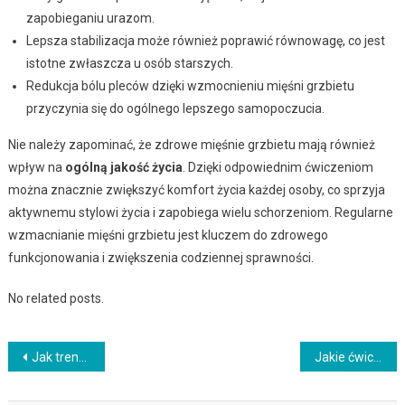
zapobieganiu urazom.
Lepsza stabilizacja może również poprawić równowagę, co jest
istotne zwłaszcza u osób starszych.
Redukcja bólu pleców dzięki wzmocnieniu mięśni grzbietu
przyczynia się do ogólnego lepszego samopoczucia.
Nie należy zapominać, że zdrowe mięśnie grzbietu mają również
wpływ na
ogólną jakość życia
. Dzięki odpowiednim ćwiczeniom
można znacznie zwiększyć komfort życia każdej osoby, co sprzyja
aktywnemu stylowi życia i zapobiega wielu schorzeniom. Regularne
wzmacnianie mięśni grzbietu jest kluczem do zdrowego
funkcjonowania i zwiększenia codziennej sprawności.
No related posts.
Nawigacja
Jak trenować, aby zwiększyć swoją prędkość biegu?
Jakie ćwiczenia prowadzą do efektywnego odchudzania?
wpisu