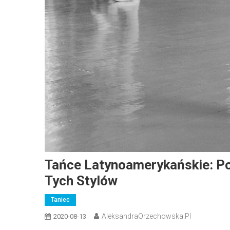
Tańce Latynoamerykańskie: P
Tych Stylów
Taniec
AleksandraOrzechowska.pl
2020-08-13