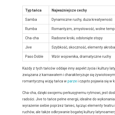
Typ tańca
Najważniejsze cechy
Samba
Dynamiczne ruchy, duża kreatywność
Rumba
Romantyzm, zmysłowość, wolne temp
Cha-cha
Radosne kroki, odsłonięte stopy
Jive
Szybkość, skoczność, elementy akrob
Paso Doble
Wzór wojownika, dramatyczne ruchy
Każdy z tych tańców oddaje inny aspekt życia i kultury la
związana z karnawałem i charakteryzuje się żywiołowymi 
romantyczną wizję tańca w
parze
i często pojawia się w
Cha-cha, dzięki swojemu perkusyjnemu rytmowi, jest dos
radości. Jive to tańce pełne energii, idealne do wykona
wyrażenie siebie poprzez taniec, łącząc elementy teatru 
ruchów, ale także odkrywanie bogatej kultury latynoamery