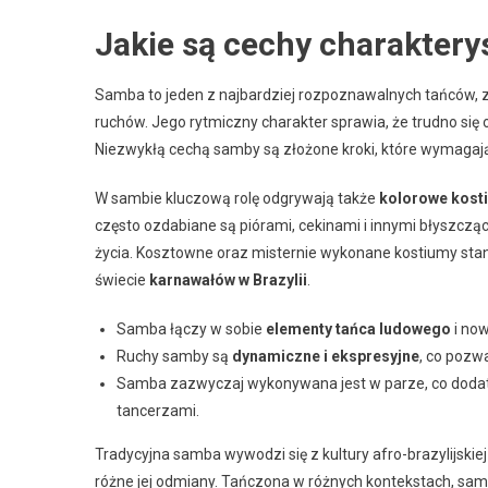
Jakie są cechy charakter
Samba to jeden z najbardziej rozpoznawalnych tańców,
ruchów. Jego rytmiczny charakter sprawia, że trudno się 
Niezwykłą cechą samby są złożone kroki, które wymagają 
W sambie kluczową rolę odgrywają także
kolorowe kost
często ozdabiane są piórami, cekinami i innymi błyszcząc
życia. Kosztowne oraz misternie wykonane kostiumy sta
świecie
karnawałów w Brazylii
.
Samba łączy w sobie
elementy tańca ludowego
i now
Ruchy samby są
dynamiczne i ekspresyjne
, co pozw
Samba zazwyczaj wykonywana jest w parze, co dodat
tancerzami.
Tradycyjna samba wywodzi się z kultury afro-brazylijskie
różne jej odmiany. Tańczona w różnych kontekstach, samba