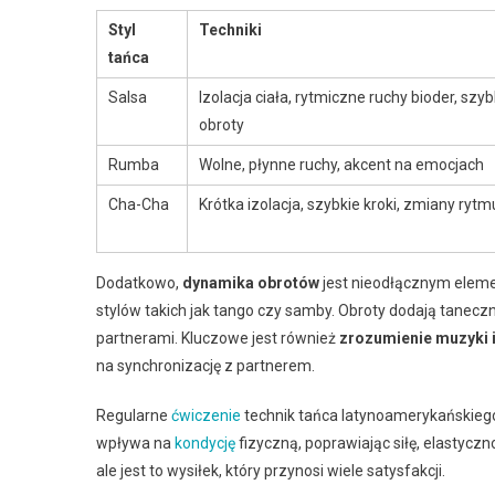
Styl
Techniki
tańca
Salsa
Izolacja ciała, rytmiczne ruchy bioder, szyb
obroty
Rumba
Wolne, płynne ruchy, akcent na emocjach
Cha-Cha
Krótka izolacja, szybkie kroki, zmiany rytm
Dodatkowo,
dynamika obrotów
jest nieodłącznym eleme
stylów takich jak tango czy samby. Obroty dodają tane
partnerami. Kluczowe jest również
zrozumienie muzyki 
na synchronizację z partnerem.
Regularne
ćwiczenie
technik tańca latynoamerykańskiego 
wpływa na
kondycję
fizyczną, poprawiając siłę, elastycz
ale jest to wysiłek, który przynosi wiele satysfakcji.