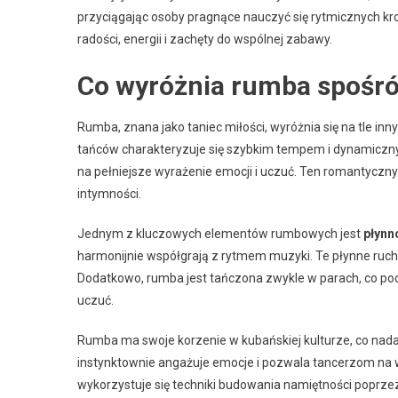
przyciągając osoby pragnące nauczyć się rytmicznych k
radości, energii i zachęty do wspólnej zabawy.
Co wyróżnia rumba spośró
Rumba, znana jako taniec miłości, wyróżnia się na tle i
tańców charakteryzuje się szybkim tempem i dynamiczn
na pełniejsze wyrażenie emocji i uczuć. Ten romantyczny 
intymności.
Jednym z kluczowych elementów rumbowych jest
płynn
harmonijnie współgrają z rytmem muzyki. Te płynne ruchy 
Dodatkowo, rumba jest tańczona zwykle w parach, co pod
uczuć.
Rumba ma swoje korzenie w kubańskiej kulturze, co nadaje
instynktownie angażuje emocje i pozwala tancerzom na 
wykorzystuje się techniki budowania namiętności poprzez 