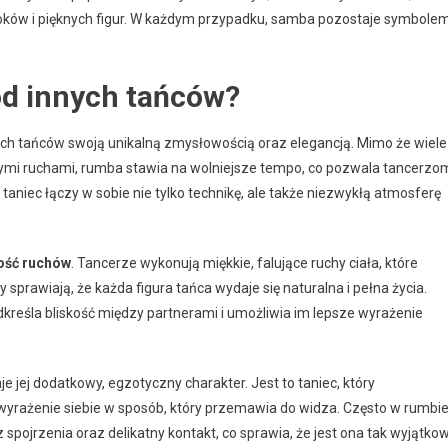
roków i pięknych figur. W każdym przypadku, samba pozostaje symbole
d innych tańców?
nnych tańców swoją unikalną zmysłowością oraz elegancją. Mimo że wiele
ymi ruchami, rumba stawia na wolniejsze tempo, co pozwala tancerzo
taniec łączy w sobie nie tylko technikę, ale także niezwykłą atmosferę
ość ruchów
. Tancerze wykonują miękkie, falujące ruchy ciała, które
sprawiają, że każda figura tańca wydaje się naturalna i pełna życia.
kreśla bliskość między partnerami i umożliwia im lepsze wyrażenie
 jej dodatkowy, egzotyczny charakter. Jest to taniec, który
wyrażenie siebie w sposób, który przemawia do widza. Często w rumbi
spojrzenia oraz delikatny kontakt, co sprawia, że jest ona tak wyjątko