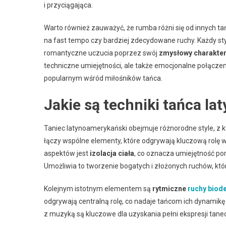
i przyciągająca.
Warto również zauważyć, że rumba różni się od innych tań
na fast tempo czy bardziej zdecydowane ruchy. Każdy styl
romantyczne uczucia poprzez swój
zmysłowy charakte
techniczne umiejętności, ale także emocjonalne połączen
popularnym wśród miłośników tańca.
Jakie są techniki tańca l
Taniec latynoamerykański obejmuje różnorodne style, z kt
łączy wspólne elementy, które odgrywają kluczową rolę 
aspektów jest
izolacja ciała
, co oznacza umiejętność por
Umożliwia to tworzenie bogatych i złożonych ruchów, któr
Kolejnym istotnym elementem są
rytmiczne
ruchy biod
odgrywają centralną rolę, co nadaje tańcom ich dynamik
z muzyką są kluczowe dla uzyskania pełni ekspresji tane