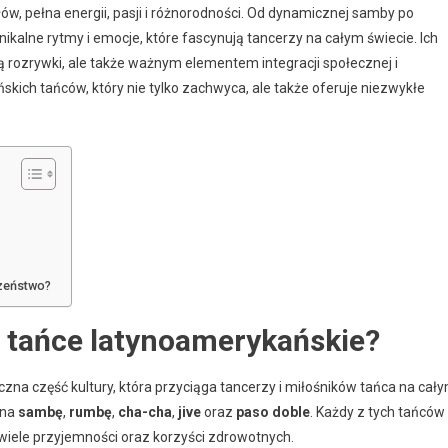
w, pełna energii, pasji i różnorodności. Od dynamicznej samby po
kalne rytmy i emocje, które fascynują tancerzy na całym świecie. Ich
rmą rozrywki, ale także ważnym elementem integracji społecznej i
ńskich tańców, który nie tylko zachwyca, ale także oferuje niezwykłe
czeństwo?
e tańce latynoamerykańskie?
na część kultury, która przyciąga tancerzy i miłośników tańca na cał
żna
sambę
,
rumbę
,
cha-cha
,
jive
oraz
paso doble
. Każdy z tych tańców
wiele przyjemności oraz korzyści zdrowotnych.