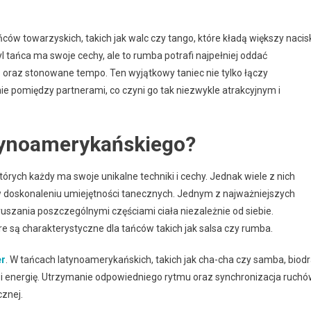
ców towarzyskich, takich jak walc czy tango, które kładą większy nacis
 tańca ma swoje cechy, ale to rumba potrafi najpełniej oddać
r
oraz stonowane tempo. Ten wyjątkowy taniec nie tylko łączy
ie pomiędzy partnerami, co czyni go tak niezwykle atrakcyjnym i
atynoamerykańskiego?
órych każdy ma swoje unikalne techniki i cechy. Jednak wiele z nich
w doskonaleniu umiejętności tanecznych. Jednym z najważniejszych
uszania poszczególnymi częściami ciała niezależnie od siebie.
e są charakterystyczne dla tańców takich jak salsa czy rumba.
er
. W tańcach latynoamerykańskich, takich jak cha-cha czy samba, biod
ę i energię. Utrzymanie odpowiedniego rytmu oraz synchronizacja ruch
cznej.