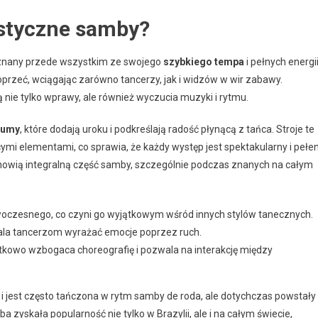
ystyczne samby?
 znany przede wszystkim ze swojego
szybkiego tempa
i pełnych energi
oprzeć, wciągając zarówno tancerzy, jak i widzów w wir zabawy.
nie tylko wprawy, ale również wyczucia muzyki i rytmu.
iumy
, które dodają uroku i podkreślają radość płynącą z tańca. Stroje te
ymi elementami, co sprawia, że każdy występ jest spektakularny i pełe
nowią integralną część samby, szczególnie podczas znanych na całym
oczesnego, co czyni go wyjątkowym wśród innych stylów tanecznych.
ala tancerzom wyrażać emocje poprzez ruch.
kowo wzbogaca choreografię i pozwala na interakcję między
j i jest często tańczona w rytm samby de roda, ale dotychczas powstały
 zyskała popularność nie tylko w Brazylii, ale i na całym świecie,