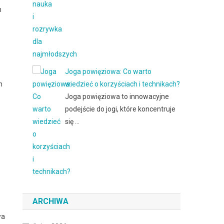
m
Joga powięziowa: Co warto
m
wiedzieć o korzyściach i technikach?
Joga powięziowa to innowacyjne
podejście do jogi, które koncentruje
się …
ARCHIWA
e
wa