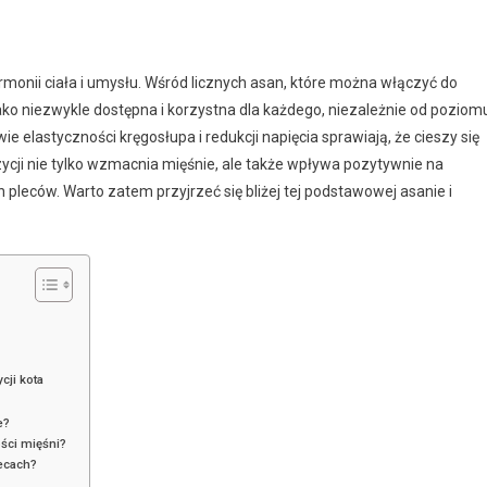
armonii ciała i umysłu. Wśród licznych asan, które można włączyć do
jako niezwykle dostępna i korzystna dla każdego, niezależnie od poziom
elastyczności kręgosłupa i redukcji napięcia sprawiają, że cieszy się
ycji nie tylko wzmacnia mięśnie, ale także wpływa pozytywnie na
 pleców. Warto zatem przyjrzeć się bliżej tej podstawowej asanie i
ji kota
e?
ości mięśni?
lecach?