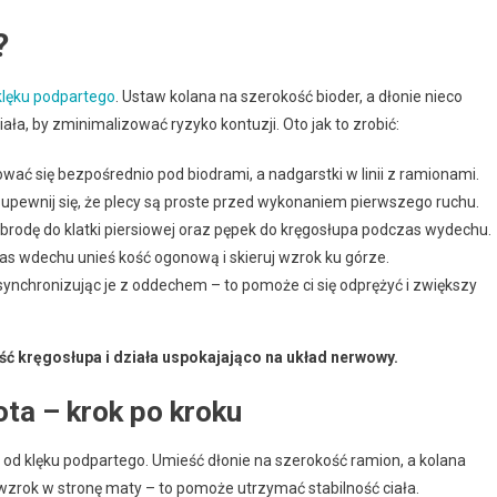
?
klęku podpartego
. Ustaw kolana na szerokość bioder, a dłonie nieco
ała, by zminimalizować ryzyko kontuzji. Oto jak to zrobić:
ować się bezpośrednio pod biodrami, a nadgarstki w linii z ramionami.
 upewnij się, że plecy są proste przed wykonaniem pierwszego ruchu.
 brodę do klatki piersiowej oraz pępek do kręgosłupa podczas wydechu.
as wdechu unieś kość ogonową i skieruj wzrok ku górze.
ynchronizując je z oddechem – to pomoże ci się odprężyć i zwiększy
ć kręgosłupa i działa uspokajająco na układ nerwowy.
ota – krok po kroku
ij od klęku podpartego. Umieść dłonie na szerokość ramion, a kolana
j wzrok w stronę maty – to pomoże utrzymać stabilność ciała.