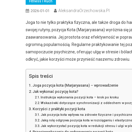
Fitness I Ruch
AleksandraOrzechowska.pl
2026-01-01
Joga to nie tylko praktyka fizyczna, ale także droga do h
swojej rutyny, pozycja Kota (Marjaryasana) wyróżnia się 
zaawansowania. Jej prostota oraz efektywność w poprawie 
ogromną popularnością. Regularne praktykowanie tej poz
samopoczucie psychiczne, oferując ulgę w stresie i bólach
odkryć, jakie korzyści może przynieść naszemu zdrowiu.
Spis treści
Joga pozycja kota (Marjaryasana) – wprowadzenie
Jak wykonać pozycję kota?
Instrukcja wykonania pozycji kota – krok po kroku
Wskazówki dotyczące synchronizacji z oddechem w pozyc
Korzyści z praktyki pozycji kota
Jak pozycja kota wpływa na zdrowie fizyczne i psychiczn
Jaką rolę odgrywa pozycja kota w rozciąganiu i elastyczn
Jak wykorzystać pozycję kota w redukcji stresu i ulgi w p
Przeciwwskazania do wykonywania pozycji kota