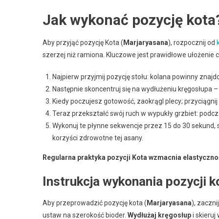
Jak wykonać pozycję kota
Aby przyjąć pozycję Kota (
Marjaryasana
), rozpocznij od
szerzej niż ramiona. Kluczowe jest prawidłowe ułożenie ci
Najpierw przyjmij pozycję stołu: kolana powinny znajd
Następnie skoncentruj się na wydłużeniu kręgosłupa –
Kiedy poczujesz gotowość, zaokrągl plecy; przyciągnij
Teraz przekształć swój ruch w wypukły grzbiet: podcz
Wykonuj te płynne sekwencje przez 15 do 30 sekund, s
korzyści zdrowotne tej asany.
Regularna praktyka pozycji Kota wzmacnia elastycznoś
Instrukcja wykonania pozycji k
Aby przeprowadzić pozycję kota (
Marjaryasana
), zaczn
ustaw na szerokość bioder.
Wydłużaj kręgosłup
i skieru