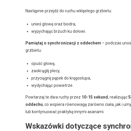
Następnie przejdź do ruchu wklęsłego grzbietu:
unieś głowę oraz biodra,
wypychając brzuch ku dołowi.
Pamiętaj o synchronizacji z oddechem
– podczas unosz
grzbietu:
opuść głowę,
zaokrąglij plecy,
przyciągnij pępek do kręgosłupa,
wydychając powietrze.
Powtarzaj te dwa ruchy przez
10-15 sekund
, realizując
5
oddechu
, co wspiera równowagę zarówno ciała, jak i um
lub kontynuować praktykę innymi asanami.
Wskazówki dotyczące synchron