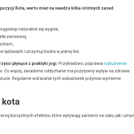
ozycji Kota, warto mieć na uwadze kilka istotnych zasad.
kręgosłup naturalnie się wygnie,
atki piersiowej,
dechem,
w lędźwiach i utrzymuj biodra w jednej linii.
zyści płynące z praktyki jogi.
Przykładowo, poprawia
rozluźnienie
o. Co więcej, świadome oddychanie ma pozytywny wpływ na zdrowie
czucie. Regularne wdrażanie tych wskazówek przynosi wymierne
 kota
ereg korzystnych efektów, które wpływają zarówno na ciało, jak i umys