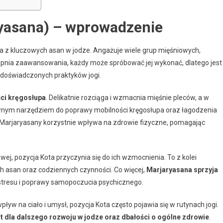
ryasana) – wprowadzenie
dna z kluczowych asan w jodze. Angażuje wiele grup mięśniowych,
topnia zaawansowania, każdy może spróbować jej wykonać, dlatego jest
 doświadczonych praktyków jogi.
ci kręgosłupa
. Delikatnie rozciąga i wzmacnia mięśnie pleców, a w
tywnym narzędziem do poprawy mobilności kręgosłupa oraz łagodzenia
 Marjaryasany korzystnie wpływa na zdrowie fizyczne, pomagając
owej, pozycja Kota przyczynia się do ich wzmocnienia. To z kolei
h asan oraz codziennych czynności. Co więcej,
Marjaryasana sprzyja
stresu i poprawy samopoczucia psychicznego.
yw na ciało i umysł, pozycja Kota często pojawia się w rutynach jogi.
t dla dalszego rozwoju w jodze oraz dbałości o ogólne zdrowie
.