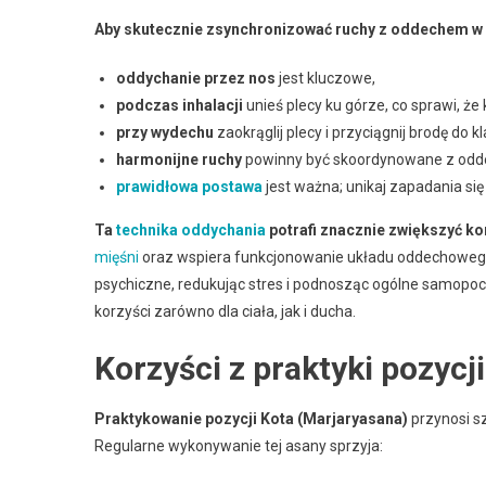
Aby skutecznie zsynchronizować ruchy z oddechem w p
oddychanie przez nos
jest kluczowe,
podczas inhalacji
unieś plecy ku górze, co sprawi, że 
przy wydechu
zaokrąglij plecy i przyciągnij brodę do kl
harmonijne ruchy
powinny być skoordynowane z od
prawidłowa postawa
jest ważna; unikaj zapadania się 
Ta
technika oddychania
potrafi znacznie zwiększyć kor
mięśni
oraz wspiera funkcjonowanie układu oddechoweg
psychiczne, redukując stres i podnosząc ogólne samopo
korzyści zarówno dla ciała, jak i ducha.
Korzyści z praktyki pozycji
Praktykowanie pozycji Kota (Marjaryasana)
przynosi sz
Regularne wykonywanie tej asany sprzyja: