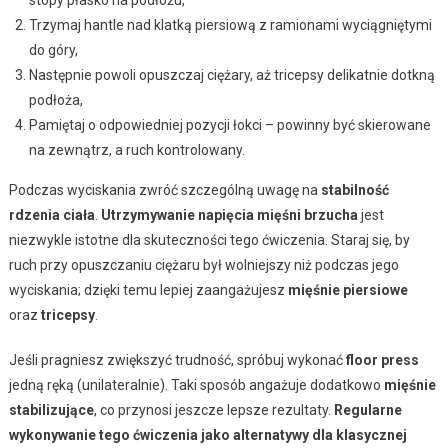
Trzymaj hantle nad klatką piersiową z ramionami wyciągniętymi
do góry,
Następnie powoli opuszczaj ciężary, aż tricepsy delikatnie dotkną
podłoża,
Pamiętaj o odpowiedniej pozycji łokci – powinny być skierowane
na zewnątrz, a ruch kontrolowany.
Podczas wyciskania zwróć szczególną uwagę na
stabilność
rdzenia ciała
.
Utrzymywanie napięcia mięśni brzucha
jest
niezwykle istotne dla skuteczności tego ćwiczenia. Staraj się, by
ruch przy opuszczaniu ciężaru był wolniejszy niż podczas jego
wyciskania; dzięki temu lepiej zaangażujesz
mięśnie piersiowe
oraz
tricepsy
.
Jeśli pragniesz zwiększyć trudność, spróbuj wykonać
floor press
jedną ręką (unilateralnie). Taki sposób angażuje dodatkowo
mięśnie
stabilizujące
, co przynosi jeszcze lepsze rezultaty.
Regularne
wykonywanie tego ćwiczenia jako alternatywy dla klasycznej