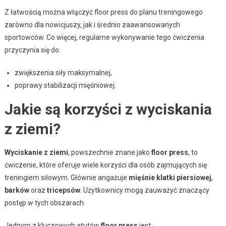
Z łatwością można włączyć floor press do planu treningowego
zarówno dla nowicjuszy, jak i średnio zaawansowanych
sportowców. Co więcej, regularne wykonywanie tego ćwiczenia
przyczynia się do:
zwiększenia siły maksymalnej,
poprawy stabilizacji mięśniowej.
Jakie są korzyści z wyciskania
z ziemi?
Wyciskanie z ziemi
, powszechnie znane jako
floor press
, to
ćwiczenie, które oferuje wiele korzyści dla osób zajmujących się
treningiem siłowym. Głównie angażuje
mięśnie klatki piersiowej
,
barków
oraz
tricepsów
. Użytkownicy mogą zauważyć znaczący
postęp w tych obszarach.
Jednym z kluczowych atutów
floor press
jest: