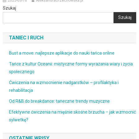
2025-03-16
AleksandraOrzechowska.pl
Szukaj
Szukaj
TANIEC I RUCH
Bust a move: najlepsze aplikacje do nauki tańca online
Tańce z kultur Oceanii: mistyczne formy wyrażania wiary i życia
społecznego
Ćwiczenia na wzmocnienie nadgarstków – profilaktyka i
rehabilitacja
Od R&B do breakdance: taneczne trendy muzyczne
Efektywne ćwiczenia na mięśnie skośne brzucha – jak wzmocnić
sylwetkę?
OSTATNIE WPISY