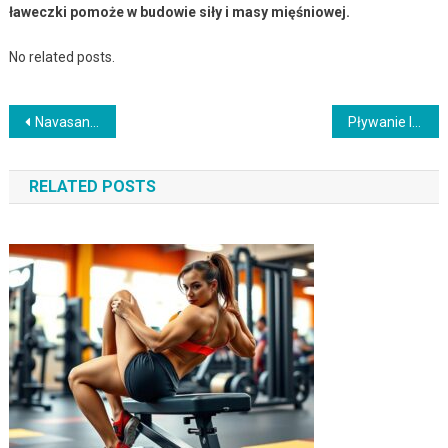
ławeczki pomoże w budowie siły i masy mięśniowej.
No related posts.
Nawigacja
Navasana – pozycja okrętu: technika, korzyści i błędy do uniknięcia
Pływanie lodowe – wyzwania, korzyści i zasady bezpieczeństwa
wpisu
RELATED POSTS