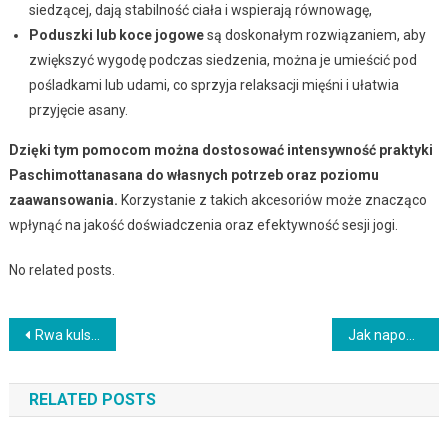
siedzącej, dają stabilność ciała i wspierają równowagę,
Poduszki lub koce jogowe
są doskonałym rozwiązaniem, aby
zwiększyć wygodę podczas siedzenia, można je umieścić pod
pośladkami lub udami, co sprzyja relaksacji mięśni i ułatwia
przyjęcie asany.
Dzięki tym pomocom można dostosować intensywność praktyki
Paschimottanasana do własnych potrzeb oraz poziomu
zaawansowania.
Korzystanie z takich akcesoriów może znacząco
wpłynąć na jakość doświadczenia oraz efektywność sesji jogi.
No related posts.
Nawigacja
Rwa kulszowa a bieganie: jak zapobiegać i leczyć objawy?
Jak napompować amortyzator w rowerze – poradnik dla rowerzystów
wpisu
RELATED POSTS