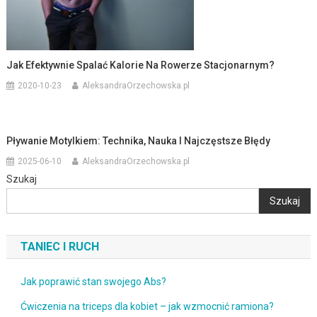
Jak Efektywnie Spalać Kalorie Na Rowerze Stacjonarnym?
2020-10-23
AleksandraOrzechowska.pl
Pływanie Motylkiem: Technika, Nauka I Najczęstsze Błędy
2025-06-10
AleksandraOrzechowska.pl
Szukaj
Szukaj
TANIEC I RUCH
Jak poprawić stan swojego Abs?
Ćwiczenia na triceps dla kobiet – jak wzmocnić ramiona?