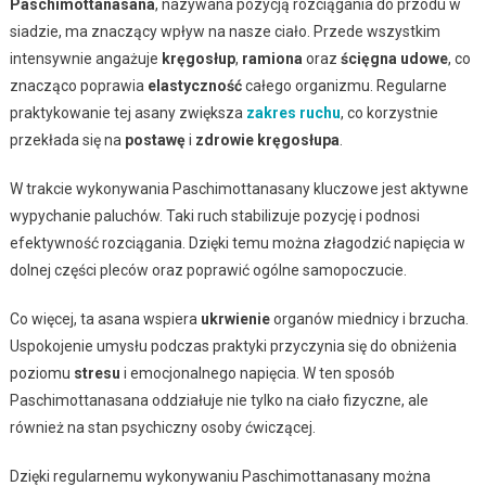
Paschimottanasana
, nazywana pozycją rozciągania do przodu w
siadzie, ma znaczący wpływ na nasze ciało. Przede wszystkim
intensywnie angażuje
kręgosłup
,
ramiona
oraz
ścięgna udowe
, co
znacząco poprawia
elastyczność
całego organizmu. Regularne
praktykowanie tej asany zwiększa
zakres ruchu
, co korzystnie
przekłada się na
postawę
i
zdrowie kręgosłupa
.
W trakcie wykonywania Paschimottanasany kluczowe jest aktywne
wypychanie paluchów. Taki ruch stabilizuje pozycję i podnosi
efektywność rozciągania. Dzięki temu można złagodzić napięcia w
dolnej części pleców oraz poprawić ogólne samopoczucie.
Co więcej, ta asana wspiera
ukrwienie
organów miednicy i brzucha.
Uspokojenie umysłu podczas praktyki przyczynia się do obniżenia
poziomu
stresu
i emocjonalnego napięcia. W ten sposób
Paschimottanasana oddziałuje nie tylko na ciało fizyczne, ale
również na stan psychiczny osoby ćwiczącej.
Dzięki regularnemu wykonywaniu Paschimottanasany można