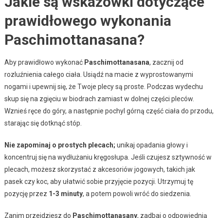
Jakie są wskazówki dotyczące
prawidłowego wykonania
Paschimottanasana?
Aby prawidłowo wykonać
Paschimottanasana
, zacznij od
rozluźnienia całego ciała. Usiądź na macie z wyprostowanymi
nogami i upewnij się, że Twoje plecy są proste. Podczas wydechu
skup się na zgięciu w biodrach zamiast w dolnej części pleców.
Wznieś ręce do góry, a następnie pochyl górną część ciała do przodu,
starając się dotknąć stóp.
Nie zapominaj o prostych plecach;
unikaj opadania głowy i
koncentruj się na wydłużaniu kręgosłupa. Jeśli czujesz sztywność w
plecach, możesz skorzystać z akcesoriów jogowych, takich jak
pasek czy koc, aby ułatwić sobie przyjęcie pozycji. Utrzymuj tę
pozycję przez
1-3 minuty
, a potem powoli wróć do siedzenia.
Zanim przejdziesz do
Paschimottanasany
, zadbaj o odpowiednią