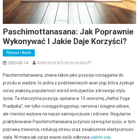
Paschimottanasana: Jak Poprawnie
Wykonywać I Jakie Daje Korzyści?
Fitness I Ruch
AleksandraOrzechowska.pl
2025-03-14
Paschimottanasana, znana także jako pozycja rozciągania do
przodu w siadzie, to jedna z podstawowych asan jogi, która zyskuje
coraz większą popularność wśród entuzjastów zdrowego stylu
życia. Ta starożytna pozycja, opisana w 15-wiecznej „Hatha Yoga
Pradipika”, nie tylko rozciąga kręgosłup, ramiona i ścięgna udowe,
ale również wpływa na nasze samopoczucie i zdrowie. Regularne
praktykowanie Paschimottanasana przynosi szereg korzyści, w tym
poprawę trawienia, redukcję stresu oraz zwiększenie elastyczności
ciała. W miarę jak coraz więcej osób odkrywa
zalety jogi
,