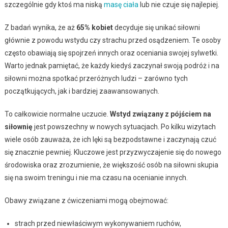
szczególnie gdy ktoś ma niską
masę ciała
lub nie czuje się najlepiej.
Z badań wynika, że aż
65% kobiet
decyduje się unikać siłowni
głównie z powodu wstydu czy strachu przed osądzeniem. Te osoby
często obawiają się spojrzeń innych oraz oceniania swojej sylwetki.
Warto jednak pamiętać, że każdy kiedyś zaczynał swoją podróż i na
siłowni można spotkać przeróżnych ludzi – zarówno tych
początkujących, jak i bardziej zaawansowanych.
To całkowicie normalne uczucie.
Wstyd związany z pójściem na
siłownię
jest powszechny w nowych sytuacjach. Po kilku wizytach
wiele osób zauważa, że ich lęki są bezpodstawne i zaczynają czuć
się znacznie pewniej. Kluczowe jest przyzwyczajenie się do nowego
środowiska oraz zrozumienie, że większość osób na siłowni skupia
się na swoim treningu i nie ma czasu na ocenianie innych.
Obawy związane z ćwiczeniami mogą obejmować:
strach przed niewłaściwym wykonywaniem ruchów,