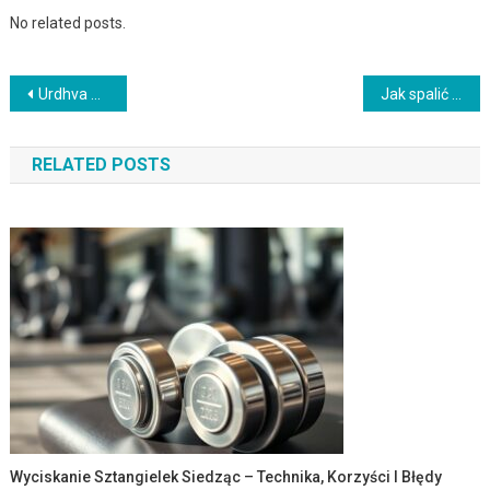
No related posts.
Nawigacja
Urdhva Dhanurasana – korzyści, technika i przeciwwskazania
Jak spalić kalorie na rowerze? Prędkość, intensywność i teren
wpisu
RELATED POSTS
Wyciskanie Sztangielek Siedząc – Technika, Korzyści I Błędy