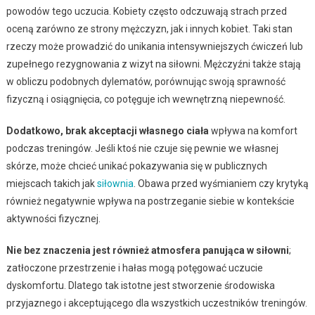
powodów tego uczucia. Kobiety często odczuwają strach przed
oceną zarówno ze strony mężczyzn, jak i innych kobiet. Taki stan
rzeczy może prowadzić do unikania intensywniejszych ćwiczeń lub
zupełnego rezygnowania z wizyt na siłowni. Mężczyźni także stają
w obliczu podobnych dylematów, porównując swoją sprawność
fizyczną i osiągnięcia, co potęguje ich wewnętrzną niepewność.
Dodatkowo, brak akceptacji własnego ciała
wpływa na komfort
podczas treningów. Jeśli ktoś nie czuje się pewnie we własnej
skórze, może chcieć unikać pokazywania się w publicznych
miejscach takich jak
siłownia
. Obawa przed wyśmianiem czy krytyką
również negatywnie wpływa na postrzeganie siebie w kontekście
aktywności fizycznej.
Nie bez znaczenia jest również atmosfera panująca w siłowni
;
zatłoczone przestrzenie i hałas mogą potęgować uczucie
dyskomfortu. Dlatego tak istotne jest stworzenie środowiska
przyjaznego i akceptującego dla wszystkich uczestników treningów.