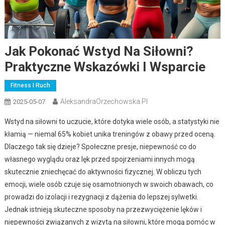
Jak Pokonać Wstyd Na Siłowni?
Praktyczne Wskazówki I Wsparcie
Fitness I Ruch
AleksandraOrzechowska.pl
2025-05-07
Wstyd na siłowni to uczucie, które dotyka wiele osób, a statystyki nie
kłamią — niemal 65% kobiet unika treningów z obawy przed oceną.
Dlaczego tak się dzieje? Społeczne presje, niepewność co do
własnego wyglądu oraz lęk przed spojrzeniami innych mogą
skutecznie zniechęcać do aktywności fizycznej. W obliczu tych
emocji, wiele osób czuje się osamotnionych w swoich obawach, co
prowadzi do izolacji i rezygnacji z dążenia do lepszej sylwetki.
Jednak istnieją skuteczne sposoby na przezwyciężenie lęków i
niepewności związanych z wizytą na siłowni, które mogą pomóc w