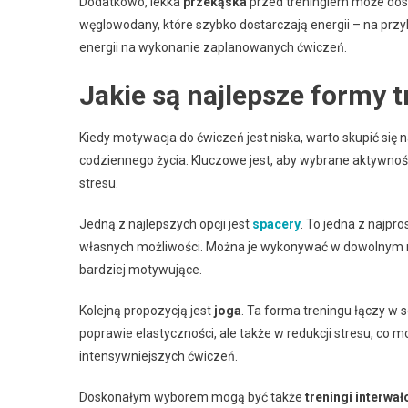
Dodatkowo, lekka
przekąska
przed treningiem może dos
węglowodany, które szybko dostarczają energii – na przyk
energii na wykonanie zaplanowanych ćwiczeń.
Jakie są najlepsze formy t
Kiedy motywacja do ćwiczeń jest niska, warto skupić się 
codziennego życia. Kluczowe jest, aby wybrane aktywno
stresu.
Jedną z najlepszych opcji jest
spacery
. To jedna z najpr
własnych możliwości. Można je wykonywać w dowolnym mie
bardziej motywujące.
Kolejną propozycją jest
joga
. Ta forma treningu łączy w
poprawie elastyczności, ale także w redukcji stresu, co 
intensywniejszych ćwiczeń.
Doskonałym wyborem mogą być także
treningi interwa