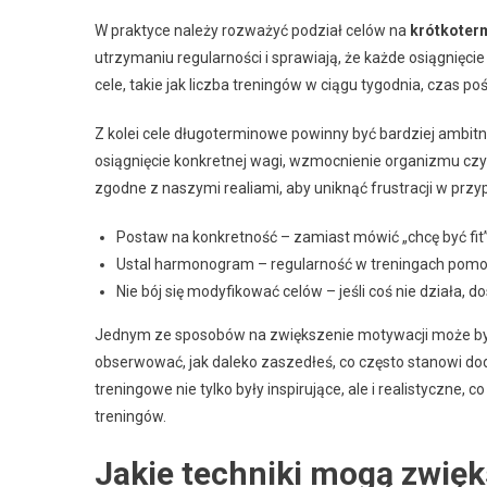
W praktyce należy rozważyć podział celów na
krótkoter
utrzymaniu regularności i sprawiają, że każde osiągnięcie
cele, takie jak liczba treningów w ciągu tygodnia, czas 
Z kolei cele długoterminowe powinny być bardziej ambi
osiągnięcie konkretnej wagi, wzmocnienie organizmu czy
zgodne z naszymi realiami, aby uniknąć frustracji w przyp
Postaw na konkretność – zamiast mówić „chcę być fit”
Ustal harmonogram – regularność w treningach pomoż
Nie bój się modyfikować celów – jeśli coś nie działa, d
Jednym ze sposobów na zwiększenie motywacji może być
obserwować, jak daleko zaszedłeś, co często stanowi do
treningowe nie tylko były inspirujące, ale i realistyczne
treningów.
Jakie techniki mogą zwię