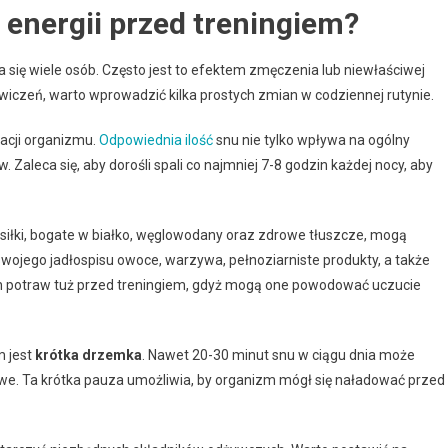
 energii przed treningiem?
a się wiele osób. Często jest to efektem zmęczenia lub niewłaściwej
wiczeń, warto wprowadzić kilka prostych zmian w codziennej rutynie.
acji organizmu.
Odpowiednia ilość
snu nie tylko wpływa na ogólny
 Zaleca się, aby dorośli spali co najmniej 7-8 godzin każdej nocy, aby
siłki, bogate w białko, węglowodany oraz zdrowe tłuszcze, mogą
wojego jadłospisu owoce, warzywa, pełnoziarniste produkty, a także
nych potraw tuż przed treningiem, gdyż mogą one powodować uczucie
m jest
krótka drzemka
. Nawet 20-30 minut snu w ciągu dnia może
e. Ta krótka pauza umożliwia, by organizm mógł się naładować przed