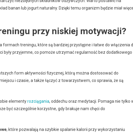
tarczyć niezbędnych składników odżywczych. Warto postawić na
ład banan lub jogurt naturalny. Dzięki temu organizm będzie miał więce
reningu przy niskiej motywacji?
na formach treningu, które są bardziej przystępne i łatwe do włączenia 
ści były przyjemne, co pomoże utrzymać regularność bez dodatkowego
ostszych form aktywności fizycznej, którą można dostosować do
jscu i czasie, a także łączyć z towarzystwem, co sprawia, że są
 sobie elementy
rozciągania
, oddechu oraz medytacji. Pomaga nie tylko 
może być szczególnie korzystne, gdy brakuje nam chęci do
łowe
, które pozwalają na szybkie spalanie kalorii przy wykorzystaniu