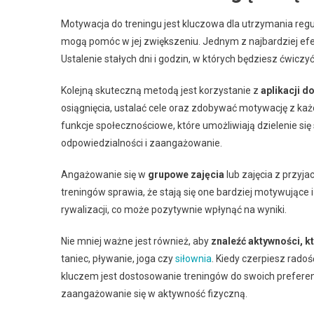
Motywacja do treningu jest kluczowa dla utrzymania regula
mogą pomóc w jej zwiększeniu. Jednym z najbardziej e
Ustalenie stałych dni i godzin, w których będziesz ćwic
Kolejną skuteczną metodą jest korzystanie z
aplikacji d
osiągnięcia, ustalać cele oraz zdobywać motywację z każ
funkcje społecznościowe, które umożliwiają dzielenie si
odpowiedzialności i zaangażowanie.
Angażowanie się w
grupowe zajęcia
lub zajęcia z przyj
treningów sprawia, że stają się one bardziej motywując
rywalizacji, co może pozytywnie wpłynąć na wyniki.
Nie mniej ważne jest również, aby
znaleźć aktywności, k
taniec, pływanie, joga czy
siłownia
. Kiedy czerpiesz radoś
kluczem jest dostosowanie treningów do swoich preferenc
zaangażowanie się w aktywność fizyczną.