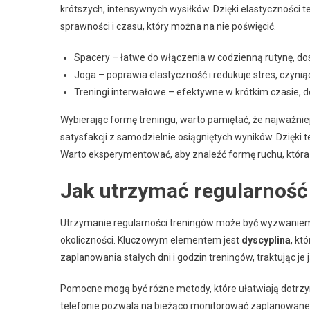
krótszych, intensywnych wysiłków. Dzięki elastyczności
sprawności i czasu, który można na nie poświęcić.
Spacery – łatwe do włączenia w codzienną rutynę, do
Joga – poprawia elastyczność i redukuje stres, czynią
Treningi interwałowe – efektywne w krótkim czasie,
Wybierając formę treningu, warto pamiętać, że najważnie
satysfakcji z samodzielnie osiągniętych wyników. Dzięki t
Warto eksperymentować, aby znaleźć formę ruchu, która
Jak utrzymać regularność
Utrzymanie regularności treningów może być wyzwaniem
okoliczności. Kluczowym elementem jest
dyscyplina
, kt
zaplanowania stałych dni i godzin treningów, traktując je
Pomocne mogą być różne metody, które ułatwiają dotrz
telefonie pozwala na bieżąco monitorować zaplanowane t