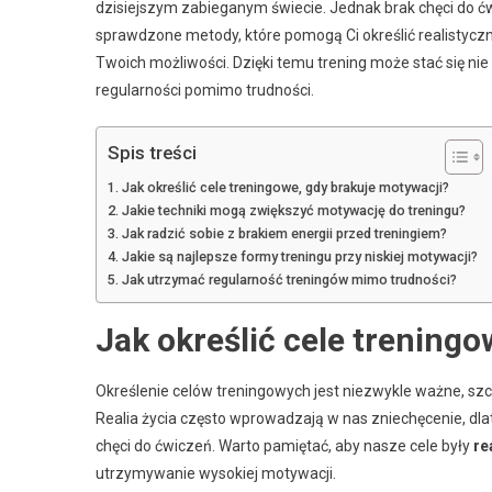
dzisiejszym zabieganym świecie. Jednak brak chęci do ćw
sprawdzone metody, które pomogą Ci określić realistyc
Twoich możliwości. Dzięki temu trening może stać się nie
regularności pomimo trudności.
Spis treści
Jak określić cele treningowe, gdy brakuje motywacji?
Jakie techniki mogą zwiększyć motywację do treningu?
Jak radzić sobie z brakiem energii przed treningiem?
Jakie są najlepsze formy treningu przy niskiej motywacji?
Jak utrzymać regularność treningów mimo trudności?
Jak określić cele trening
Określenie celów treningowych jest niezwykle ważne, sz
Realia życia często wprowadzają w nas zniechęcenie, dl
chęci do ćwiczeń. Warto pamiętać, aby nasze cele były
re
utrzymywanie wysokiej motywacji.