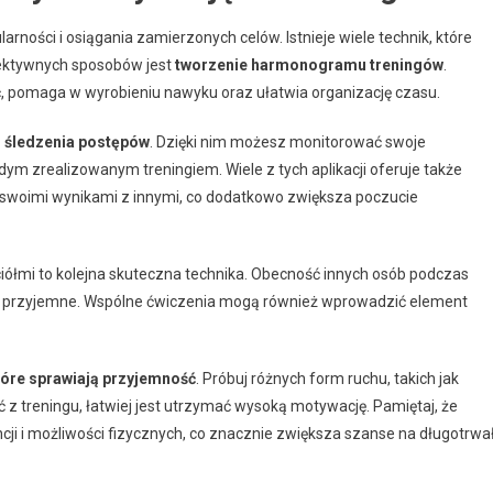
rności i osiągania zamierzonych celów. Istnieje wiele technik, które
fektywnych sposobów jest
tworzenie harmonogramu treningów
.
zyć, pomaga w wyrobieniu nawyku oraz ułatwia organizację czasu.
o śledzenia postępów
. Dzięki nim możesz monitorować swoje
dym zrealizowanym treningiem. Wiele z tych aplikacji oferuje także
ę swoimi wynikami z innymi, co dodatkowo zwiększa poczucie
aciółmi to kolejna skuteczna technika. Obecność innych osób podczas
e i przyjemne. Wspólne ćwiczenia mogą również wprowadzić element
tóre sprawiają przyjemność
. Próbuj różnych form ruchu, takich jak
ć z treningu, łatwiej jest utrzymać wysoką motywację. Pamiętaj, że
ji i możliwości fizycznych, co znacznie zwiększa szanse na długotrwa