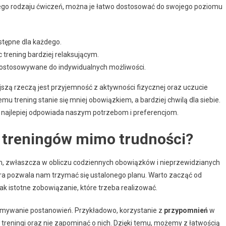
 tego rodzaju ćwiczeń, można je łatwo dostosować do swojego poziomu
stępne dla każdego.
c trening bardziej relaksującym.
 dostosowywane do indywidualnych możliwości.
jszą rzeczą jest przyjemność z aktywności fizycznej oraz uczucie
emu trening stanie się mniej obowiązkiem, a bardziej chwilą dla siebie.
 najlepiej odpowiada naszym potrzebom i preferencjom.
 treningów mimo trudności?
, zwłaszcza w obliczu codziennych obowiązków i nieprzewidzianych
óra pozwala nam trzymać się ustalonego planu. Warto zacząć od
 jak istotne zobowiązanie, które trzeba realizować.
ymywanie postanowień. Przykładowo, korzystanie z
przypomnień
w
reningi oraz nie zapominać o nich. Dzięki temu, możemy z łatwością