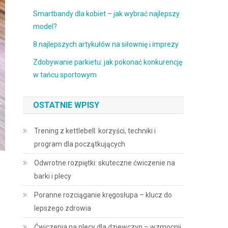
Smartbandy dla kobiet – jak wybrać najlepszy
model?
8 najlepszych artykułów na siłownię i imprezy
Zdobywanie parkietu: jak pokonać konkurencję
w tańcu sportowym
OSTATNIE WPISY
Trening z kettlebell: korzyści, techniki i
program dla początkujących
Odwrotne rozpiętki: skuteczne ćwiczenie na
barki i plecy
Poranne rozciąganie kręgosłupa – klucz do
lepszego zdrowia
Ćwiczenia na plecy dla dziewczyn – wzmocnij