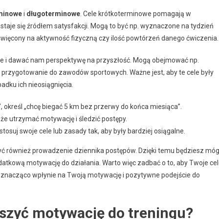
minowe
i
długoterminowe
. Cele krótkoterminowe pomagają w
 staje się źródłem satysfakcji. Mogą to być np. wyznaczone na tydzień
poświęcony na aktywność fizyczną czy ilość powtórzeń danego ćwiczenia.
tne i dawać nam perspektywę na przyszłość. Mogą obejmować np.
 przygotowanie do zawodów sportowych. Ważne jest, aby te cele były
adku ich nieosiągnięcia.
, określ „chcę biegać 5 km bez przerwy do końca miesiąca”.
e utrzymać motywację i śledzić postępy.
ostosuj swoje cele lub zasady tak, aby były bardziej osiągalne.
 również prowadzenie dziennika postępów. Dzięki temu będziesz móg
datkową motywację do działania. Warto więc zadbać o to, aby Twoje ce
, co znacząco wpłynie na Twoją motywację i pozytywne podejście do
kszyć motywację do treningu?