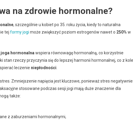
ywa na zdrowie hormonalne?
onalne
, szczególnie u kobiet po 35. roku życia, kiedy to naturalna
ie tej
formy jogi
może zwiększyć poziom estrogenów nawet o
250%
w
,
joga hormonalna
wspiera równowagę hormonalną, co korzystnie
 stan rzeczy przyczynia się do lepszej harmonii hormonalnej, co z kole
pierać leczenie
niepłodności
.
 stres. Zmniejszenie napięcia jest kluczowe, ponieważ stres negatywnie
aksacyjne stosowane podczas sesji jogi mają duże znaczenie dla
mogą także:
zane z zaburzeniami hormonalnymi,