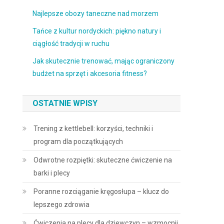
Najlepsze obozy taneczne nad morzem
Tańce z kultur nordyckich: piękno natury i
ciągłość tradycji w ruchu
Jak skutecznie trenować, mając ograniczony
budżet na sprzęt i akcesoria fitness?
OSTATNIE WPISY
Trening z kettlebell: korzyści, techniki i
program dla początkujących
Odwrotne rozpiętki: skuteczne ćwiczenie na
barki i plecy
Poranne rozciąganie kręgosłupa – klucz do
lepszego zdrowia
Ćwiczenia na plecy dla dziewczyn – wzmocnij