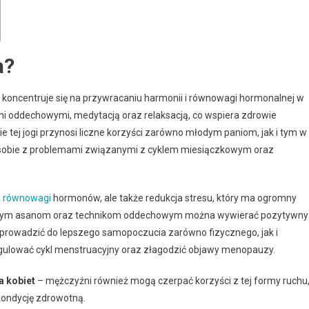
a?
 koncentruje się na przywracaniu harmonii i równowagi hormonalnej w
mi oddechowymi, medytacją oraz relaksacją, co wspiera zdrowie
 tej jogi przynosi liczne korzyści zarówno młodym paniom, jak i tym w
 sobie z problemami związanymi z cyklem miesiączkowym oraz
 równowagi
hormonów, ale także redukcja stresu, który ma ogromny
branym asanom oraz technikom oddechowym można wywierać pozytywny
 prowadzić do lepszego samopoczucia zarówno fizycznego, jak i
gulować cykl menstruacyjny oraz złagodzić objawy menopauzy.
a kobiet
– mężczyźni również mogą czerpać korzyści z tej formy ruchu
ondycję zdrowotną.