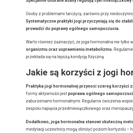
Specjalnie dobrane asany regulują cykl miesiączkowy
Osoby z problemami tarczycy, zarówno przy niedoczynnośc
Systematyczne praktyki jogi przyczyniają się do sta
prowadzi do poprawy ogólnego samopoczucia.
Warto również zaznaczyć, że joga hormonalna nie tylko
organizmu oraz usprawnieniu metabolizmu.
Regularne 
przekłada się na lepszą kondycję fizyczną.
Jakie są korzyści z jogi h
Praktyka jogi hormonalnej przynosi szereg korzyści za
formy aktywności jest
poprawa ogólnego samopoczuc
zaburzeniami hormonalnymi. Regularne ćwiczenia wspie
zespołu napięcia przedmiesiączkowego oraz menopauzy
Dodatkowo, joga hormonalna stanowi skuteczną metod
medytacji uczestnicy mogą obniżyć poziom kortyzolu – h