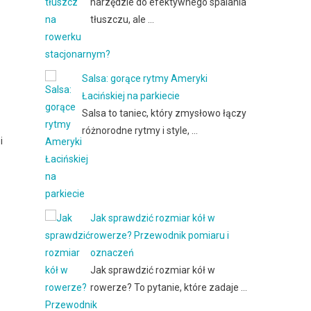
narzędzie do efektywnego spalania
tłuszczu, ale …
Salsa: gorące rytmy Ameryki
Łacińskiej na parkiecie
Salsa to taniec, który zmysłowo łączy
różnorodne rytmy i style, …
i
Jak sprawdzić rozmiar kół w
rowerze? Przewodnik pomiaru i
oznaczeń
Jak sprawdzić rozmiar kół w
rowerze? To pytanie, które zadaje …