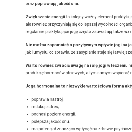
oraz
poprawiają jakość snu.
Zwiększenie energii
to kolejny ważny element praktyki j
ale również przyczyniają się do lepszej wydolności orga
regularnie praktykujące jogę często zauważają także
wzr
Nie można zapomnieć o pozytywnym wpływie jogi na ja
jak i umysłu, co sprawia, że zasypianie staje się łatwiejsz
Warto również zwrócić uwagę na rolę jogi w leczeniu n
produkcję hormonów płciowych, a tym samym wspierać r
Joga hormonalna to niezwykle wartościowa forma akty
poprawia nastrój,
redukuje stres,
podnosi poziom energii,
polepsza jakość snu.
ma potencjał znacząco wpłynąć na zdrowie psychiczn