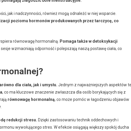
 i pomagają złagodzić bóle menstruacyjne.
i, jak i nadczynności, również mogą odnaleźć w niej wsparcie.
bilizacji poziomu hormonów produkowanych przez tarczycę, co
 wspiera równowagę hormonalną.
Pomaga także w detoksykacji
sesje wzmacniają odporność i polepszają naszą postawę ciała, co
ormonalnej?
równo dla ciała, jak i umysłu.
Jednym z najważniejszych aspektów te
ia
, co ma kluczowe znaczenie zwłaszcza dla osób borykających się z
rają
równowagę hormonalną
, co może pomóc w łagodzeniu objawów
.
ę redukcji stresu.
Dzięki zastosowaniu technik oddechowych i
ormonu wywołującego stres. W efekcie osiągają większy spokój ducha