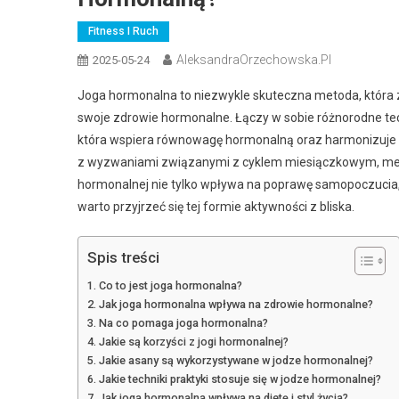
Fitness I Ruch
AleksandraOrzechowska.pl
2025-05-24
Joga hormonalna to niezwykle skuteczna metoda, która 
swoje zdrowie hormonalne. Łączy w sobie różnorodne tec
która wspiera równowagę hormonalną oraz harmonizuje org
z wyzwaniami związanymi z cyklem miesiączkowym, meno
hormonalnej nie tylko wpływa na poprawę samopoczucia, 
warto przyjrzeć się tej formie aktywności z bliska.
Spis treści
Co to jest joga hormonalna?
Jak joga hormonalna wpływa na zdrowie hormonalne?
Na co pomaga joga hormonalna?
Jakie są korzyści z jogi hormonalnej?
Jakie asany są wykorzystywane w jodze hormonalnej?
Jakie techniki praktyki stosuje się w jodze hormonalnej?
Jak joga hormonalna wpływa na dietę i styl życia?