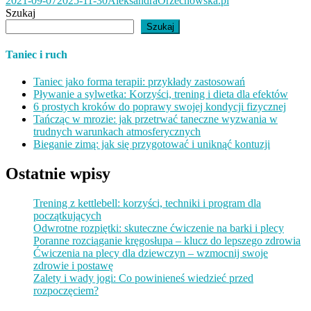
2021-09-07
2025-11-30
AleksandraOrzechowska.pl
Szukaj
Szukaj
Taniec i ruch
Taniec jako forma terapii: przykłady zastosowań
Pływanie a sylwetka: Korzyści, trening i dieta dla efektów
6 prostych kroków do poprawy swojej kondycji fizycznej
Tańcząc w mrozie: jak przetrwać taneczne wyzwania w
trudnych warunkach atmosferycznych
Bieganie zimą: jak się przygotować i uniknąć kontuzji
Ostatnie wpisy
Trening z kettlebell: korzyści, techniki i program dla
początkujących
Odwrotne rozpiętki: skuteczne ćwiczenie na barki i plecy
Poranne rozciąganie kręgosłupa – klucz do lepszego zdrowia
Ćwiczenia na plecy dla dziewczyn – wzmocnij swoje
zdrowie i postawę
Zalety i wady jogi: Co powinieneś wiedzieć przed
rozpoczęciem?