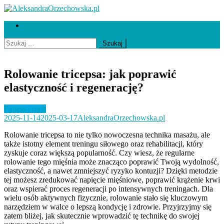
Skip
to
AleksandraOrzechowska.pl
loud street dance
Współpraca i kontakt
content
Szukaj:
Rolowanie tricepsa: jak poprawić
elastyczność i regenerację?
Fitness i ruch
2025-11-14
2025-03-17
AleksandraOrzechowska.pl
Rolowanie tricepsa to nie tylko nowoczesna technika masażu, ale
także istotny element treningu siłowego oraz rehabilitacji, który
zyskuje coraz większą popularność. Czy wiesz, że regularne
rolowanie tego mięśnia może znacząco poprawić Twoją wydolność,
elastyczność, a nawet zmniejszyć ryzyko kontuzji? Dzięki metodzie
tej możesz zredukować napięcie mięśniowe, poprawić krążenie krwi
oraz wspierać proces regeneracji po intensywnych treningach. Dla
wielu osób aktywnych fizycznie, rolowanie stało się kluczowym
narzędziem w walce o lepszą kondycję i zdrowie. Przyjrzyjmy się
zatem bliżej, jak skutecznie wprowadzić tę technikę do swojej