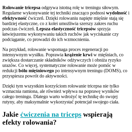
Rolowanie tricepsa
odgrywa istotną rolę w treningu siłowym.
Regularne wykonywanie tej techniki znacząco podnosi
wydolność
i
efektywność
ćwiczeń. Dzięki rolowaniu napięte mięśnie stają się
bardziej elastyczne, co z kolei umożliwia szerszy zakres ruchu
podczas ćwiczeń.
Lepsza elastyczność tricepsów
sprzyja
łatwiejszemu wykonywaniu takich ruchów jak wyciskanie czy
podciąganie, co prowadzi do ich wzmocnienia.
Na przykład, rolowanie wspomaga proces regeneracji po
intensywnym wysiłku. Poprawia
krążenie krwi
w mięśniach, co
zwiększa dostarczanie składników odżywczych i obniża ryzyko
urazów. Co więcej, systematyczne rolowanie może pomóc w
redukcji
bólu mięśniowego
po intensywnym treningu (DOMS), co
przyspiesza powrót do aktywności.
Dzięki tym wszystkim korzyściom rolowanie tricepsa nie tylko
wzmacnia ramiona, ale również wpływa na poprawę wyników
całego treningu. Dlatego warto wdrożyć tę technikę do swojej
rutyny, aby maksymalnie wykorzystać potencjał swojego ciała.
Jakie
ćwiczenia na triceps
wspierają
efekty rolowania?