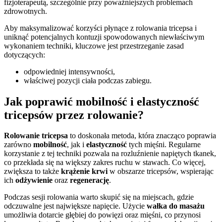
fizjoterapeutą, szczególnie przy poważniejszych problemach
zdrowotnych.
Aby maksymalizować korzyści płynące z rolowania tricepsa i
uniknąć potencjalnych kontuzji spowodowanych niewłaściwym
wykonaniem techniki, kluczowe jest przestrzeganie zasad
dotyczących:
odpowiedniej intensywności,
właściwej pozycji ciała podczas zabiegu.
Jak poprawić mobilność i elastyczność
tricepsów przez rolowanie?
Rolowanie tricepsa
to doskonała metoda, która znacząco poprawia
zarówno
mobilność
, jak i
elastyczność
tych mięśni. Regularne
korzystanie z tej techniki pozwala na rozluźnienie napiętych tkanek,
co przekłada się na większy zakres ruchu w stawach. Co więcej,
zwiększa to także
krążenie krwi
w obszarze tricepsów, wspierając
ich
odżywienie
oraz
regenerację
.
Podczas sesji rolowania warto skupić się na miejscach, gdzie
odczuwalne jest największe napięcie. Użycie
wałka do masażu
umożliwia dotarcie głębiej do powięzi oraz mięśni, co przynosi