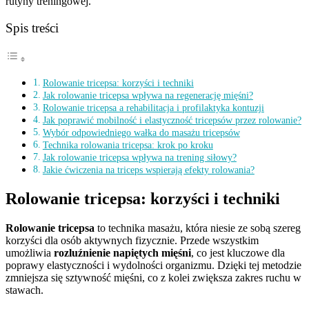
rutyny treningowej.
Spis treści
Rolowanie tricepsa: korzyści i techniki
Jak rolowanie tricepsa wpływa na regenerację mięśni?
Rolowanie tricepsa a rehabilitacja i profilaktyka kontuzji
Jak poprawić mobilność i elastyczność tricepsów przez rolowanie?
Wybór odpowiedniego wałka do masażu tricepsów
Technika rolowania tricepsa: krok po kroku
Jak rolowanie tricepsa wpływa na trening siłowy?
Jakie ćwiczenia na triceps wspierają efekty rolowania?
Rolowanie tricepsa: korzyści i techniki
Rolowanie tricepsa
to technika masażu, która niesie ze sobą szereg
korzyści dla osób aktywnych fizycznie. Przede wszystkim
umożliwia
rozluźnienie napiętych mięśni
, co jest kluczowe dla
poprawy elastyczności i wydolności organizmu. Dzięki tej metodzie
zmniejsza się sztywność mięśni, co z kolei zwiększa zakres ruchu w
stawach.