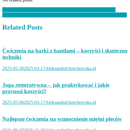
Nawigacja
Ćwiczenia z hantlami w domu – jak zacząć i osiągnąć efekty?
Power joga – jak intensywny trening wpływa na siłę i elastyczność?
wpisu
Related Posts
Ćwiczenia na barki z hantlami – korzyści i skuteczne
techniki
2025-05-30
2025-03-17
AleksandraOrzechowska.pl
Joga restoratywna – jak praktykować i jakie
przynosi korzyści?
2025-05-06
2025-03-17
AleksandraOrzechowska.pl
Najlepsze ćwiczenia na wzmocnienie mięśni pleców