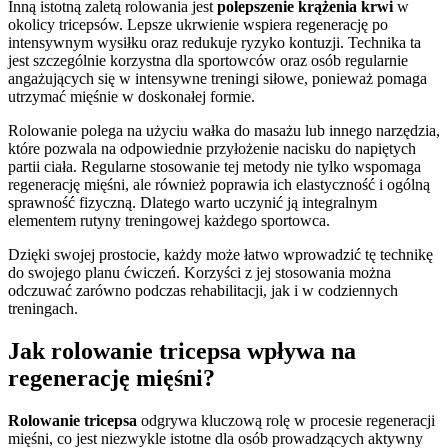
Inną istotną zaletą rolowania jest
polepszenie krążenia krwi
w
okolicy tricepsów. Lepsze ukrwienie wspiera regenerację po
intensywnym wysiłku oraz redukuje ryzyko kontuzji. Technika ta
jest szczególnie korzystna dla sportowców oraz osób regularnie
angażujących się w intensywne treningi siłowe, ponieważ pomaga
utrzymać mięśnie w doskonałej formie.
Rolowanie polega na użyciu wałka do masażu lub innego narzędzia,
które pozwala na odpowiednie przyłożenie nacisku do napiętych
partii ciała. Regularne stosowanie tej metody nie tylko wspomaga
regenerację mięśni, ale również poprawia ich elastyczność i ogólną
sprawność fizyczną. Dlatego warto uczynić ją integralnym
elementem rutyny treningowej każdego sportowca.
Dzięki swojej prostocie, każdy może łatwo wprowadzić tę technikę
do swojego planu ćwiczeń. Korzyści z jej stosowania można
odczuwać zarówno podczas rehabilitacji, jak i w codziennych
treningach.
Jak rolowanie tricepsa wpływa na
regenerację mięśni?
Rolowanie tricepsa
odgrywa kluczową rolę w procesie regeneracji
mięśni, co jest niezwykle istotne dla osób prowadzących aktywny