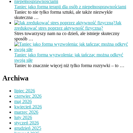
Taniec jako forma terapii dla osób z niepełnosprawnościami
Taniec to nie tylko forma sztuki, ale także niezwykle
skuteczna …
Jak
zredukować stres poprzez aktywność fizyczną?
Stres towarzyszy nam na co dzień, ale istnieje skuteczny
sposób …
Taniec jako forma wyzwolenia: jak tańcząc można odkryć
swoją siłę
Taniec to znacznie więcej niż tylko forma rozrywki – to …
Archiwa
lipiec 2026
czerwiec 2026
maj 2026
kwiecień 2026
marzec 2026
luty 2026
styczeń 2026
grudzień 2025