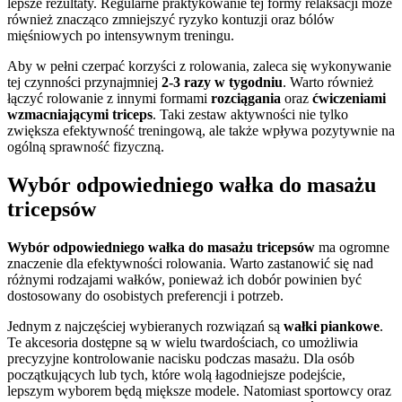
lepsze rezultaty. Regularne praktykowanie tej formy relaksacji może
również znacząco zmniejszyć ryzyko kontuzji oraz bólów
mięśniowych po intensywnym treningu.
Aby w pełni czerpać korzyści z rolowania, zaleca się wykonywanie
tej czynności przynajmniej
2-3 razy w tygodniu
. Warto również
łączyć rolowanie z innymi formami
rozciągania
oraz
ćwiczeniami
wzmacniającymi triceps
. Taki zestaw aktywności nie tylko
zwiększa efektywność treningową, ale także wpływa pozytywnie na
ogólną sprawność fizyczną.
Wybór odpowiedniego wałka do masażu
tricepsów
Wybór odpowiedniego wałka do masażu tricepsów
ma ogromne
znaczenie dla efektywności rolowania. Warto zastanowić się nad
różnymi rodzajami wałków, ponieważ ich dobór powinien być
dostosowany do osobistych preferencji i potrzeb.
Jednym z najczęściej wybieranych rozwiązań są
wałki piankowe
.
Te akcesoria dostępne są w wielu twardościach, co umożliwia
precyzyjne kontrolowanie nacisku podczas masażu. Dla osób
początkujących lub tych, które wolą łagodniejsze podejście,
lepszym wyborem będą miększe modele. Natomiast sportowcy oraz