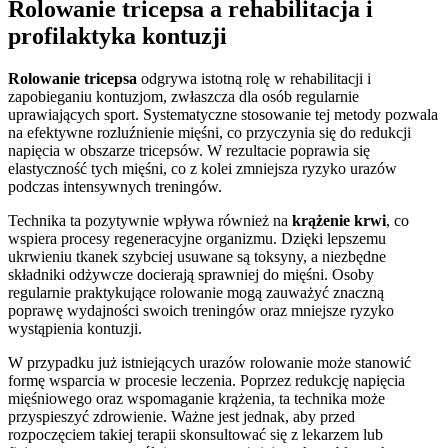
Rolowanie tricepsa a rehabilitacja i
profilaktyka kontuzji
Rolowanie tricepsa
odgrywa istotną rolę w rehabilitacji i
zapobieganiu kontuzjom, zwłaszcza dla osób regularnie
uprawiających sport. Systematyczne stosowanie tej metody pozwala
na efektywne rozluźnienie mięśni, co przyczynia się do redukcji
napięcia w obszarze tricepsów. W rezultacie poprawia się
elastyczność tych mięśni, co z kolei zmniejsza ryzyko urazów
podczas intensywnych treningów.
Technika ta pozytywnie wpływa również na
krążenie krwi
, co
wspiera procesy regeneracyjne organizmu. Dzięki lepszemu
ukrwieniu tkanek szybciej usuwane są toksyny, a niezbędne
składniki odżywcze docierają sprawniej do mięśni. Osoby
regularnie praktykujące rolowanie mogą zauważyć znaczną
poprawę wydajności swoich treningów oraz mniejsze ryzyko
wystąpienia kontuzji.
W przypadku już istniejących urazów rolowanie może stanowić
formę wsparcia w procesie leczenia. Poprzez redukcję napięcia
mięśniowego oraz wspomaganie krążenia, ta technika może
przyspieszyć zdrowienie. Ważne jest jednak, aby przed
rozpoczęciem takiej terapii skonsultować się z lekarzem lub