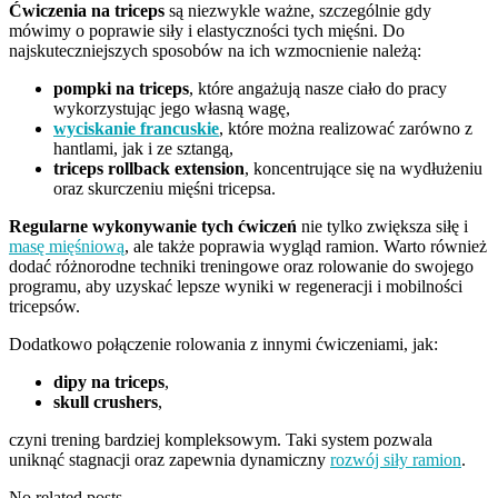
Ćwiczenia na triceps
są niezwykle ważne, szczególnie gdy
mówimy o poprawie siły i elastyczności tych mięśni. Do
najskuteczniejszych sposobów na ich wzmocnienie należą:
pompki na triceps
, które angażują nasze ciało do pracy
wykorzystując jego własną wagę,
wyciskanie francuskie
, które można realizować zarówno z
hantlami, jak i ze sztangą,
triceps rollback extension
, koncentrujące się na wydłużeniu
oraz skurczeniu mięśni tricepsa.
Regularne wykonywanie tych ćwiczeń
nie tylko zwiększa siłę i
masę mięśniową
, ale także poprawia wygląd ramion. Warto również
dodać różnorodne techniki treningowe oraz rolowanie do swojego
programu, aby uzyskać lepsze wyniki w regeneracji i mobilności
tricepsów.
Dodatkowo połączenie rolowania z innymi ćwiczeniami, jak:
dipy na triceps
,
skull crushers
,
czyni trening bardziej kompleksowym. Taki system pozwala
uniknąć stagnacji oraz zapewnia dynamiczny
rozwój siły ramion
.
No related posts.