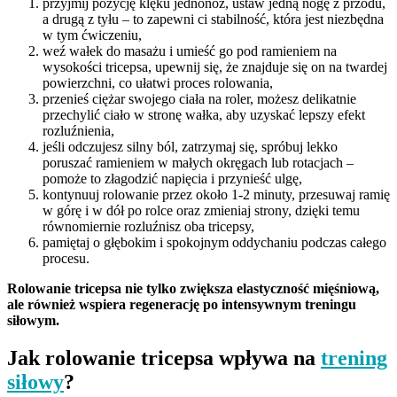
przyjmij pozycję klęku jednonóż, ustaw jedną nogę z przodu,
a drugą z tyłu – to zapewni ci stabilność, która jest niezbędna
w tym ćwiczeniu,
weź wałek do masażu i umieść go pod ramieniem na
wysokości tricepsa, upewnij się, że znajduje się on na twardej
powierzchni, co ułatwi proces rolowania,
przenieś ciężar swojego ciała na roler, możesz delikatnie
przechylić ciało w stronę wałka, aby uzyskać lepszy efekt
rozluźnienia,
jeśli odczujesz silny ból, zatrzymaj się, spróbuj lekko
poruszać ramieniem w małych okręgach lub rotacjach –
pomoże to złagodzić napięcia i przynieść ulgę,
kontynuuj rolowanie przez około 1-2 minuty, przesuwaj ramię
w górę i w dół po rolce oraz zmieniaj strony, dzięki temu
równomiernie rozluźnisz oba tricepsy,
pamiętaj o głębokim i spokojnym oddychaniu podczas całego
procesu.
Rolowanie tricepsa nie tylko zwiększa elastyczność mięśniową,
ale również wspiera regenerację po intensywnym treningu
siłowym.
Jak rolowanie tricepsa wpływa na
trening
siłowy
?