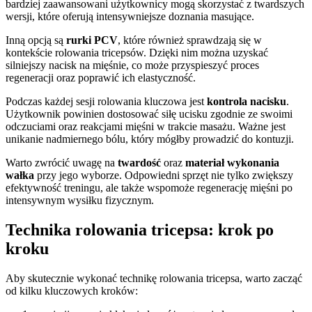
bardziej zaawansowani użytkownicy mogą skorzystać z twardszych
wersji, które oferują intensywniejsze doznania masujące.
Inną opcją są
rurki PCV
, które również sprawdzają się w
kontekście rolowania tricepsów. Dzięki nim można uzyskać
silniejszy nacisk na mięśnie, co może przyspieszyć proces
regeneracji oraz poprawić ich elastyczność.
Podczas każdej sesji rolowania kluczowa jest
kontrola nacisku
.
Użytkownik powinien dostosować siłę ucisku zgodnie ze swoimi
odczuciami oraz reakcjami mięśni w trakcie masażu. Ważne jest
unikanie nadmiernego bólu, który mógłby prowadzić do kontuzji.
Warto zwrócić uwagę na
twardość
oraz
materiał wykonania
wałka
przy jego wyborze. Odpowiedni sprzęt nie tylko zwiększy
efektywność treningu, ale także wspomoże regenerację mięśni po
intensywnym wysiłku fizycznym.
Technika rolowania tricepsa: krok po
kroku
Aby skutecznie wykonać technikę rolowania tricepsa, warto zacząć
od kilku kluczowych kroków: