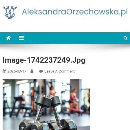
Skip
to
content
AleksandraOrzechowska.pl
loud street dance
Image-1742237249.jpg
On
2025-03-17
Leave A Comment
Image-
1742237249.jpg