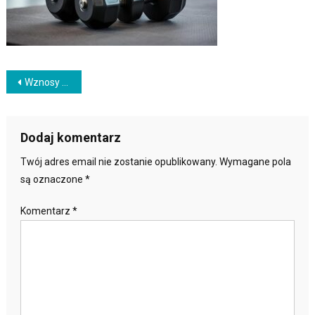
Nawigacja
Wznosy hantli w bok – jak skutecznie trenować barki?
wpisu
Dodaj komentarz
Twój adres email nie zostanie opublikowany.
Wymagane pola
są oznaczone
*
Komentarz
*