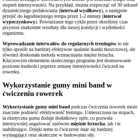
stopień intensywności. Na przykład, można rozpocząć od 30 sekund
dynamicznego pedałowania (
interwał wysiłkowy
), a następnie
przejść do łagodniejszego tempa przez 1-2 minuty (
interwał
wypoczynkowy
). Powtarzanie tego cyklu przez określony czas
przynosi znakomite rezultaty dla naszej kondycji i wydolności
organizmu.
Wprowadzanie interwałów do regularnych treningów
to nie
tylko sposób na bardziej efektywne spalanie tkanki tłuszczowej, ale
również doskonała metoda wzmacniania mięśni brzucha.
Kluczowym elementem skutecznego programu jest dostosowanie
poziomu trudności poprzez zmianę intensywności ćwiczeń na
rowerku.
Wykorzystanie gumy mini band w
ćwiczeniu rowerek
Wykorzystanie gumy mini band
podczas ćwiczenia rowerek może
znacznie podnieść efektywność treningu. Umieszczona na stopach,
ta elastyczna guma dodaje dodatkowy opór, co pozwala
intensywniej angażować zarówno
mięśnie brzucha
, jak i te
stabilizujące. Dzięki temu to ćwiczenie staje się bardziej
wymagające oraz skuteczne w budowaniu siły.