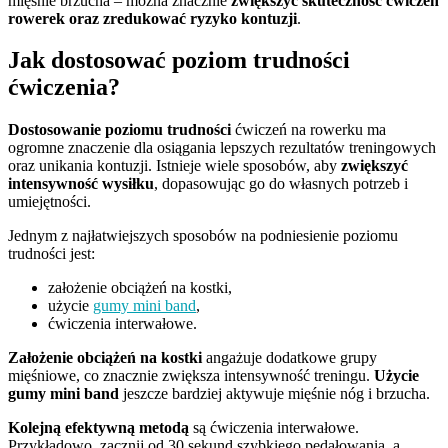
mięśnie brzucha – można znacznie
zwiększyć skuteczność ćwiczeń
rowerek oraz zredukować ryzyko kontuzji
.
Jak dostosować poziom trudności
ćwiczenia?
Dostosowanie poziomu trudności
ćwiczeń na rowerku ma
ogromne znaczenie dla osiągania lepszych rezultatów treningowych
oraz unikania kontuzji. Istnieje wiele sposobów, aby
zwiększyć
intensywność wysiłku
, dopasowując go do własnych potrzeb i
umiejętności.
Jednym z najłatwiejszych sposobów na podniesienie poziomu
trudności jest:
założenie obciążeń na kostki,
użycie
gumy mini band
,
ćwiczenia interwałowe.
Założenie obciążeń na kostki
angażuje dodatkowe grupy
mięśniowe, co znacznie zwiększa intensywność treningu.
Użycie
gumy mini band
jeszcze bardziej aktywuje mięśnie nóg i brzucha.
Kolejną efektywną metodą
są ćwiczenia interwałowe.
Przykładowo, zacznij od 30 sekund szybkiego pedałowania, a