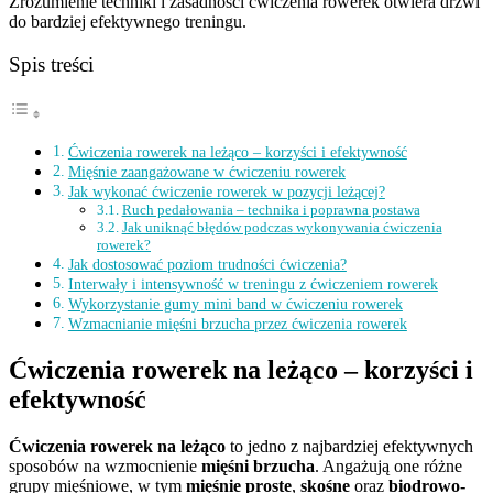
Zrozumienie techniki i zasadności ćwiczenia rowerek otwiera drzwi
do bardziej efektywnego treningu.
Spis treści
Ćwiczenia rowerek na leżąco – korzyści i efektywność
Mięśnie zaangażowane w ćwiczeniu rowerek
Jak wykonać ćwiczenie rowerek w pozycji leżącej?
Ruch pedałowania – technika i poprawna postawa
Jak uniknąć błędów podczas wykonywania ćwiczenia
rowerek?
Jak dostosować poziom trudności ćwiczenia?
Interwały i intensywność w treningu z ćwiczeniem rowerek
Wykorzystanie gumy mini band w ćwiczeniu rowerek
Wzmacnianie mięśni brzucha przez ćwiczenia rowerek
Ćwiczenia rowerek na leżąco – korzyści i
efektywność
Ćwiczenia rowerek na leżąco
to jedno z najbardziej efektywnych
sposobów na wzmocnienie
mięśni brzucha
. Angażują one różne
grupy mięśniowe, w tym
mięśnie proste
,
skośne
oraz
biodrowo-