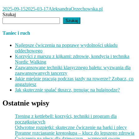
2025-09-15
2025-03-17
AleksandraOrzechowska.pl
Szukaj
Szukaj
Taniec i ruch
Najlepsze ćwiczenia na poprawę wydolności układu
oddechowego
Korzyści z marszu z kijkami: zdrowie, kondycja i technika
Nordic Walking
Zaawansowane techniki klasycznego baletu: wyzwania dla
zaawansowanych tancerzy
Jakie mięśnie pracują podczas jazdy na rowerze? Zobacz, co
angażujesz
Jak skutecznie spalać tłuszcz, trenując na hulajnodze?
Ostatnie wpisy
Trening z kettlebell: korzyści, techniki i program dla
początkujących
Odwrotne rozpiętki: skuteczne ćwiczenie na barki i plecy
Poranne rozciąganie kręgosłupa – klucz do lepszego zdrowia
Ćwiczenia na plecy dla dziewczyn – wzmocnij swoje