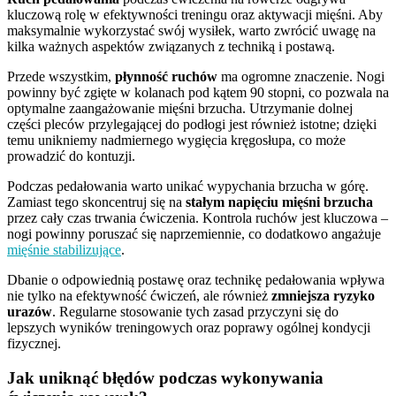
kluczową rolę w efektywności treningu oraz aktywacji mięśni. Aby
maksymalnie wykorzystać swój wysiłek, warto zwrócić uwagę na
kilka ważnych aspektów związanych z techniką i postawą.
Przede wszystkim,
płynność ruchów
ma ogromne znaczenie. Nogi
powinny być zgięte w kolanach pod kątem 90 stopni, co pozwala na
optymalne zaangażowanie mięśni brzucha. Utrzymanie dolnej
części pleców przylegającej do podłogi jest również istotne; dzięki
temu unikniemy nadmiernego wygięcia kręgosłupa, co może
prowadzić do kontuzji.
Podczas pedałowania warto unikać wypychania brzucha w górę.
Zamiast tego skoncentruj się na
stałym napięciu mięśni brzucha
przez cały czas trwania ćwiczenia. Kontrola ruchów jest kluczowa –
nogi powinny poruszać się naprzemiennie, co dodatkowo angażuje
mięśnie stabilizujące
.
Dbanie o odpowiednią postawę oraz technikę pedałowania wpływa
nie tylko na efektywność ćwiczeń, ale również
zmniejsza ryzyko
urazów
. Regularne stosowanie tych zasad przyczyni się do
lepszych wyników treningowych oraz poprawy ogólnej kondycji
fizycznej.
Jak uniknąć błędów podczas wykonywania