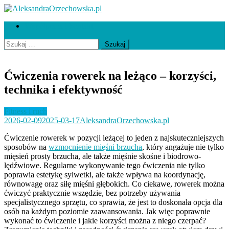
Skip
to
AleksandraOrzechowska.pl
loud street dance
Współpraca i kontakt
content
Szukaj:
Ćwiczenia rowerek na leżąco – korzyści,
technika i efektywność
Fitness i ruch
2026-02-09
2025-03-17
AleksandraOrzechowska.pl
Ćwiczenie rowerek w pozycji leżącej to jeden z najskuteczniejszych
sposobów na
wzmocnienie mięśni brzucha
, który angażuje nie tylko
mięsień prosty brzucha, ale także mięśnie skośne i biodrowo-
lędźwiowe. Regularne wykonywanie tego ćwiczenia nie tylko
poprawia estetykę sylwetki, ale także wpływa na koordynację,
równowagę oraz siłę mięśni głębokich. Co ciekawe, rowerek można
ćwiczyć praktycznie wszędzie, bez potrzeby używania
specjalistycznego sprzętu, co sprawia, że jest to doskonała opcja dla
osób na każdym poziomie zaawansowania. Jak więc poprawnie
wykonać to ćwiczenie i jakie korzyści można z niego czerpać?