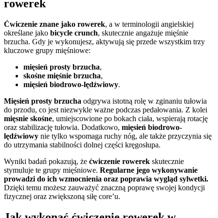
rowerek
Ćwiczenie znane jako rowerek
, a w terminologii angielskiej
określane jako
bicycle crunch
, skutecznie angażuje mięśnie
brzucha. Gdy je wykonujesz, aktywują się przede wszystkim trzy
kluczowe grupy mięśniowe:
mięsień prosty brzucha
,
skośne mięśnie brzucha
,
mięsień biodrowo-lędźwiowy
.
Mięsień prosty brzucha
odgrywa istotną rolę w zginaniu tułowia
do przodu, co jest niezwykle ważne podczas pedałowania. Z kolei
mięsnie skośne
, umiejscowione po bokach ciała, wspierają rotację
oraz stabilizację tułowia. Dodatkowo,
mięsień biodrowo-
lędźwiowy
nie tylko wspomaga ruchy nóg, ale także przyczynia się
do utrzymania stabilności dolnej części kręgosłupa.
Wyniki badań pokazują, że
ćwiczenie rowerek
skutecznie
stymuluje te grupy mięśniowe.
Regularne jego wykonywanie
prowadzi do ich wzmocnienia oraz poprawia wygląd sylwetki.
Dzięki temu możesz zauważyć znaczną poprawę swojej kondycji
fizycznej oraz zwiększoną siłę core’u.
Jak wykonać ćwiczenie rowerek w