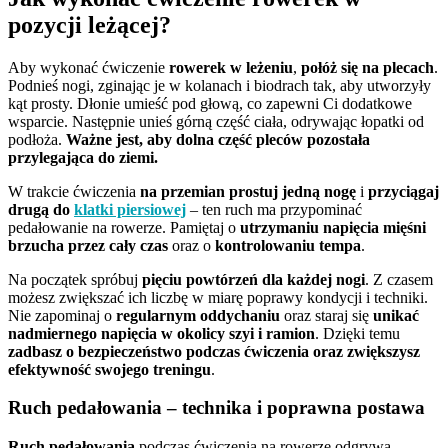
pozycji leżącej?
Aby wykonać ćwiczenie
rowerek w leżeniu
,
połóż się na plecach
.
Podnieś nogi, zginając je w kolanach i biodrach tak, aby utworzyły
kąt prosty. Dłonie umieść pod głową, co zapewni Ci dodatkowe
wsparcie. Następnie unieś górną część ciała, odrywając łopatki od
podłoża.
Ważne jest, aby dolna część pleców pozostała
przylegająca do ziemi.
W trakcie ćwiczenia
na przemian prostuj jedną nogę
i
przyciągaj
drugą do
klatki piersiowej
– ten ruch ma przypominać
pedałowanie na rowerze. Pamiętaj o
utrzymaniu napięcia mięśni
brzucha przez cały czas
oraz o
kontrolowaniu tempa
.
Na początek spróbuj
pięciu powtórzeń dla każdej nogi
. Z czasem
możesz zwiększać ich liczbę w miarę poprawy kondycji i techniki.
Nie zapominaj o
regularnym oddychaniu
oraz staraj się
unikać
nadmiernego napięcia w okolicy szyi i ramion
. Dzięki temu
zadbasz o bezpieczeństwo podczas ćwiczenia oraz zwiększysz
efektywność swojego treningu
.
Ruch pedałowania – technika i poprawna postawa
Ruch pedałowania
podczas ćwiczenia na rowerze odgrywa