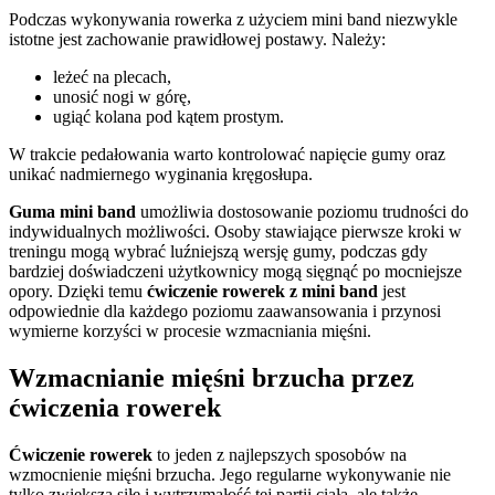
Podczas wykonywania rowerka z użyciem mini band niezwykle
istotne jest zachowanie prawidłowej postawy. Należy:
leżeć na plecach,
unosić nogi w górę,
ugiąć kolana pod kątem prostym.
W trakcie pedałowania warto kontrolować napięcie gumy oraz
unikać nadmiernego wyginania kręgosłupa.
Guma mini band
umożliwia dostosowanie poziomu trudności do
indywidualnych możliwości. Osoby stawiające pierwsze kroki w
treningu mogą wybrać luźniejszą wersję gumy, podczas gdy
bardziej doświadczeni użytkownicy mogą sięgnąć po mocniejsze
opory. Dzięki temu
ćwiczenie rowerek z mini band
jest
odpowiednie dla każdego poziomu zaawansowania i przynosi
wymierne korzyści w procesie wzmacniania mięśni.
Wzmacnianie mięśni brzucha przez
ćwiczenia rowerek
Ćwiczenie rowerek
to jeden z najlepszych sposobów na
wzmocnienie mięśni brzucha. Jego regularne wykonywanie nie
tylko zwiększa siłę i wytrzymałość tej partii ciała, ale także