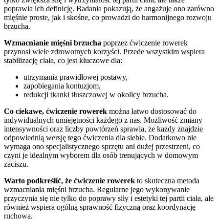
poprawia ich definicję. Badania pokazują, że angażuje ono zarówno
mięśnie proste, jak i skośne, co prowadzi do harmonijnego rozwoju
brzucha.
Wzmacnianie mięśni brzucha
poprzez ćwiczenie rowerek
przynosi wiele zdrowotnych korzyści. Przede wszystkim wspiera
stabilizację ciała, co jest kluczowe dla:
utrzymania prawidłowej postawy,
zapobiegania kontuzjom,
redukcji tkanki tłuszczowej w okolicy brzucha.
Co ciekawe, ćwiczenie rowerek
można łatwo dostosować do
indywidualnych umiejętności każdego z nas. Możliwość zmiany
intensywności oraz liczby powtórzeń sprawia, że każdy znajdzie
odpowiednią wersję tego ćwiczenia dla siebie. Dodatkowo nie
wymaga ono specjalistycznego sprzętu ani dużej przestrzeni, co
czyni je idealnym wyborem dla osób trenujących w domowym
zaciszu.
Warto podkreślić, że ćwiczenie rowerek
to skuteczna metoda
wzmacniania mięśni brzucha. Regularne jego wykonywanie
przyczynia się nie tylko do poprawy siły i estetyki tej partii ciała, ale
również wspiera ogólną sprawność fizyczną oraz koordynację
ruchową.