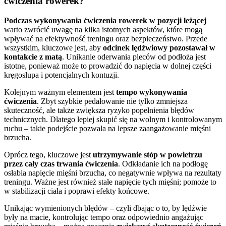
ćwiczenia rowerek?
Podczas wykonywania ćwiczenia rowerek w pozycji leżącej
warto zwrócić uwagę na kilka istotnych aspektów, które mogą
wpływać na efektywność treningu oraz bezpieczeństwo. Przede
wszystkim, kluczowe jest, aby
odcinek lędźwiowy pozostawał w
kontakcie z matą
. Unikanie oderwania pleców od podłoża jest
istotne, ponieważ może to prowadzić do napięcia w dolnej części
kręgosłupa i potencjalnych kontuzji.
Kolejnym ważnym elementem jest
tempo wykonywania
ćwiczenia
. Zbyt szybkie pedałowanie nie tylko zmniejsza
skuteczność, ale także zwiększa ryzyko popełnienia błędów
technicznych. Dlatego lepiej skupić się na wolnym i kontrolowanym
ruchu – takie podejście pozwala na lepsze zaangażowanie mięśni
brzucha.
Oprócz tego, kluczowe jest
utrzymywanie stóp w powietrzu
przez cały czas trwania ćwiczenia
. Odkładanie ich na podłogę
osłabia napięcie mięśni brzucha, co negatywnie wpływa na rezultaty
treningu. Ważne jest również stałe napięcie tych mięśni; pomoże to
w stabilizacji ciała i poprawi efekty końcowe.
Unikając wymienionych błędów – czyli dbając o to, by lędźwie
były na macie, kontrolując tempo oraz odpowiednio angażując