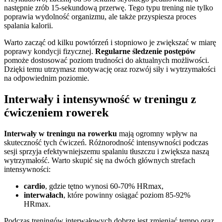
następnie zrób 15-sekundową przerwę. Tego typu trening nie tylko
poprawia wydolność organizmu, ale także przyspiesza proces
spalania kalorii.
Warto zacząć od kilku powtórzeń i stopniowo je zwiększać w miarę
poprawy kondycji fizycznej.
Regularne śledzenie postępów
pomoże dostosować poziom trudności do aktualnych możliwości.
Dzięki temu utrzymasz motywację oraz rozwój siły i wytrzymałości
na odpowiednim poziomie.
Interwały i intensywność w treningu z
ćwiczeniem rowerek
Interwały w treningu na rowerku
mają ogromny wpływ na
skuteczność tych ćwiczeń. Różnorodność intensywności podczas
sesji sprzyja efektywniejszemu spalaniu tłuszczu i zwiększa naszą
wytrzymałość. Warto skupić się na dwóch głównych strefach
intensywności:
cardio
, gdzie tętno wynosi 60-70% HRmax,
interwałach
, które powinny osiągać poziom 85-92%
HRmax.
Podczas treningów interwałowych dobrze jest zmieniać tempo oraz