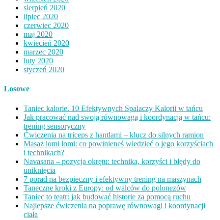
sierpień 2020
lipiec 2020
czerwiec 2020
maj 2020
kwiecień 2020
marzec 2020
luty 2020
styczeń 2020
Losowe
Taniec kalorie. 10 Efektywnych Spalaczy Kalorii w tańcu
Jak pracować nad swoją równowagą i koordynacją w tańcu:
trening sensoryczny
Ćwiczenia na triceps z hantlami – klucz do silnych ramion
Masaż lomi lomi: co powinieneś wiedzieć o jego korzyściach
i technikach?
Navasana – pozycja okrętu: technika, korzyści i błędy do
uniknięcia
7 porad na bezpieczny i efektywny trening na maszynach
Taneczne kroki z Europy: od walców do polonezów
Taniec to teatr: jak budować historie za pomocą ruchu
Najlepsze ćwiczenia na poprawę równowagi i koordynacji
ciała