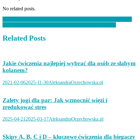
No related posts.
Nawigacja
Ektomorfik – jak zbudować masę mięśniową i zdrowy styl życia?
Jogging: korzyści, techniki i zasady dla każdego biegacza
wpisu
Related Posts
Jakie ćwiczenia najlepiej wybrać dla osób ze słabym
kolanem?
2021-02-06
2025-11-30
AleksandraOrzechowska.pl
Zalety jogi dla par: Jak wzmocnić więzi i
zredukować stres
2025-04-21
2025-03-17
AleksandraOrzechowska.pl
Skipy A, B, C i D – kluczowe ćwiczenia dla biegaczy