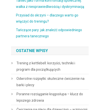
Taniec jako forma konfrontacji społecznej:
walka z niesprawiedliwością i dyskryminacją
Przysiad do skrzyni – dlaczego warto go
włączyć do treningu?
Tańczące pary: jak znaleźć odpowiedniego
partnera tanecznego
OSTATNIE WPISY
Trening z kettlebell: korzyści, techniki i
program dla początkujących
Odwrotne rozpiętki: skuteczne ćwiczenie na
barki i plecy
Poranne rozciąganie kręgosłupa – klucz do
lepszego zdrowia
Ćwiczenia na plecy dla dziewczyn – wzmocnij