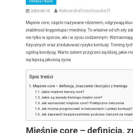
Fitness I Ruch
AleksandraOrzechowska.pl
2025-03-15
Mięśnie core, często nazywane rdzeniem, odgrywają kl
stabilność kręgosłupa i miednicy. To właśnie od ich sił
nie tylko w sporcie, ale i w życiu codziennym. Wzmacni
fizycznych oraz zredukować ryzyko kontuzji. Trening tyc
ogólną kondycję. Warto zatem przyjrzeć się bliżej, jakie 
się lepszą jakością życia.
Spis treści
Mięśnie core – definicja, znaczenie i korzyści z treningu
Jakie mięśnie tworzą core?
Jakie są zasady treningu mięśni core?
Jak wzmacniać mięśnie core? Praktyczne ćwiczenia
Jak można progresować w ćwiczeniach i unikać kontuzji?
Jak zapewnić bezpieczeństwo podczas ćwiczeń na mięśn
Mięśnie core – definicja, z