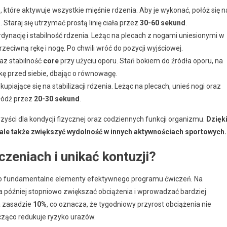
 które aktywuje wszystkie mięśnie rdzenia. Aby je wykonać, połóż się n
Staraj się utrzymać prostą linię ciała przez
30-60 sekund
.
ynację i stabilność rdzenia. Leżąc na plecach z nogami uniesionymi w
rzeciwną rękę i nogę. Po chwili wróć do pozycji wyjściowej.
raz stabilność
core
przy użyciu oporu. Stań bokiem do źródła oporu, na
kę przed siebie, dbając o równowagę.
piające się na stabilizacji rdzenia. Leżąc na plecach, unieś nogi oraz
 łódź przez
20-30 sekund
.
yści dla kondycji fizycznej oraz codziennych funkcji organizmu.
Dzięk
 ale także zwiększyć wydolność w innych aktywnościach sportowych.
eniach i unikać kontuzji?
 to fundamentalne elementy efektywnego programu ćwiczeń. Na
a później stopniowo zwiększać obciążenia i wprowadzać bardziej
a zasadzie
10%
, co oznacza, że tygodniowy przyrost obciążenia nie
acząco redukuje ryzyko urazów.