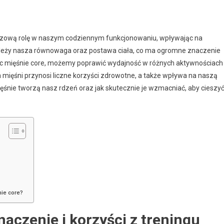
uczową rolę w naszym codziennym funkcjonowaniu, wpływając na
y zależy nasza równowaga oraz postawa ciała, co ma ogromne znaczenie
ając mięśnie core, możemy poprawić wydajność w różnych aktywnościach
h mięśni przynosi liczne korzyści zdrowotne, a także wpływa na naszą
mięśnie tworzą nasz rdzeń oraz jak skutecznie je wzmacniać, aby cieszy
ie core?
naczenie i korzyści z treningu