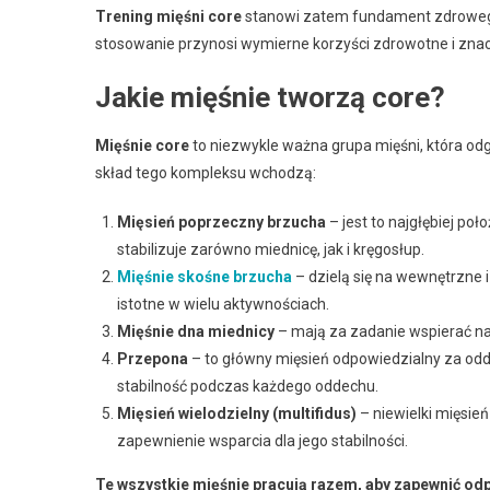
Trening mięśni core
stanowi zatem fundament zdrowego 
stosowanie przynosi wymierne korzyści zdrowotne i zna
Jakie mięśnie tworzą core?
Mięśnie core
to niezwykle ważna grupa mięśni, która odg
skład tego kompleksu wchodzą:
Mięsień poprzeczny brzucha
– jest to najgłębiej poł
stabilizuje zarówno miednicę, jak i kręgosłup.
Mięśnie skośne brzucha
– dzielą się na wewnętrzne i
istotne w wielu aktywnościach.
Mięśnie dna miednicy
– mają za zadanie wspierać n
Przepona
– to główny mięsień odpowiedzialny za odd
stabilność podczas każdego oddechu.
Mięsień wielodzielny (multifidus)
– niewielki mięsie
zapewnienie wsparcia dla jego stabilności.
Te wszystkie mięśnie pracują razem, aby zapewnić odpo