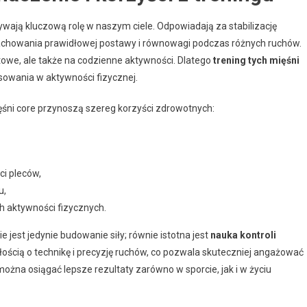
rywają kluczową rolę w naszym ciele. Odpowiadają za stabilizację
a zachowania prawidłowej postawy i równowagi podczas różnych ruchów.
towe, ale także na codzienne aktywności. Dlatego
trening tych mięśni
sowania w aktywności fizycznej.
ni core przynoszą szereg korzyści zdrowotnych:
ci pleców,
u,
h aktywności fizycznych.
e jest jedynie budowanie siły; równie istotna jest
nauka kontroli
ością o technikę i precyzję ruchów, co pozwala skuteczniej angażować
ożna osiągać lepsze rezultaty zarówno w sporcie, jak i w życiu