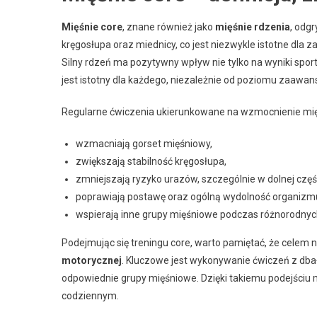
Mięśnie core
, znane również jako
mięśnie rdzenia
, odg
kręgosłupa oraz miednicy, co jest niezwykle istotne dl
Silny rdzeń ma pozytywny wpływ nie tylko na wyniki spor
jest istotny dla każdego, niezależnie od poziomu zaawan
Regularne ćwiczenia ukierunkowane na wzmocnienie mięś
wzmacniają gorset mięśniowy,
zwiększają stabilność kręgosłupa,
zmniejszają ryzyko urazów, szczególnie w dolnej częś
poprawiają postawę oraz ogólną wydolność organizm
wspierają inne grupy mięśniowe podczas różnorodnyc
Podejmując się treningu core, warto pamiętać, że celem ni
motorycznej
. Kluczowe jest wykonywanie ćwiczeń z dbał
odpowiednie grupy mięśniowe. Dzięki takiemu podejściu m
codziennym.