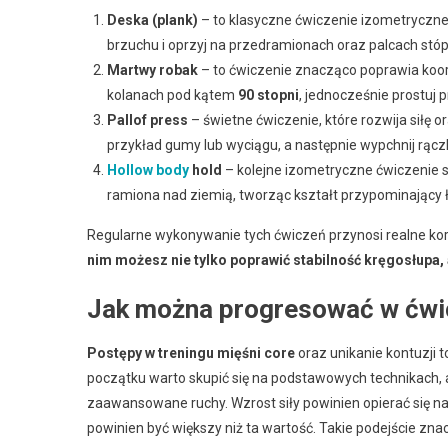
Deska (plank)
– to klasyczne ćwiczenie izometryczne,
brzuchu i oprzyj na przedramionach oraz palcach stóp. 
Martwy robak
– to ćwiczenie znacząco poprawia koord
kolanach pod kątem
90 stopni
, jednocześnie prostuj p
Pallof press
– świetne ćwiczenie, które rozwija siłę o
przykład gumy lub wyciągu, a następnie wypchnij rącz
Hollow body
hold
– kolejne izometryczne ćwiczenie sku
ramiona nad ziemią, tworząc kształt przypominający
Regularne wykonywanie tych ćwiczeń przynosi realne korz
nim możesz nie tylko poprawić stabilność kręgosłupa,
Jak można progresować w ćwicz
Postępy w treningu mięśni core
oraz unikanie kontuzji
początku warto skupić się na podstawowych technikach, 
zaawansowane ruchy. Wzrost siły powinien opierać się n
powinien być większy niż ta wartość. Takie podejście zn