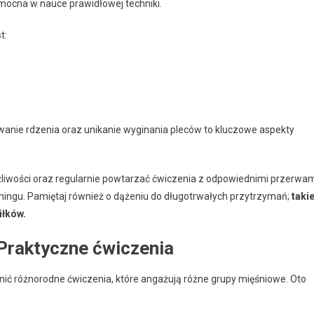
ocna w nauce prawidłowej techniki.
t:
nie rdzenia oraz unikanie wyginania pleców to kluczowe aspekty
iwości oraz regularnie powtarzać ćwiczenia z odpowiednimi przerwa
ningu. Pamiętaj również o dążeniu do długotrwałych przytrzymań;
taki
iłków.
Praktyczne ćwiczenia
nić różnorodne ćwiczenia, które angażują różne grupy mięśniowe. Oto