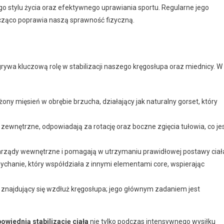
stylu życia oraz efektywnego uprawiania sportu. Regularne jego
cząco poprawia naszą sprawność fizyczną.
rywa kluczową rolę w stabilizacji naszego kręgosłupa oraz miednicy. W
ożony mięsień w obrębie brzucha, działający jak naturalny gorset, który
 zewnętrzne, odpowiadają za rotację oraz boczne zgięcia tułowia, co je
arządy wewnętrzne i pomagają w utrzymaniu prawidłowej postawy ciał
ychanie, który współdziała z innymi elementami core, wspierając
ń znajdujący się wzdłuż kręgosłupa; jego głównym zadaniem jest
wiednią stabilizację ciała
nie tylko podczas intensywnego wysiłku