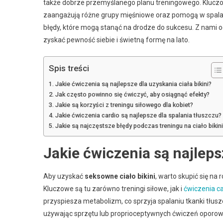
także dobrze przemyślanego planu treningowego. Kluczow
zaangażują różne grupy mięśniowe oraz pomogą w spalan
błędy, które mogą stanąć na drodze do sukcesu. Z nami 
zyskać pewność siebie i świetną formę na lato.
Spis treści
Jakie ćwiczenia są najlepsze dla uzyskania ciała bikini?
Jak często powinno się ćwiczyć, aby osiągnąć efekty?
Jakie są korzyści z treningu siłowego dla kobiet?
Jakie ćwiczenia cardio są najlepsze dla spalania tłuszczu?
Jakie są najczęstsze błędy podczas treningu na ciało bikini
Jakie ćwiczenia są najleps
Aby uzyskać
seksowne ciało bikini
, warto skupić się n
Kluczowe są tu zarówno treningi siłowe, jak i
ćwiczenia ca
przyspiesza metabolizm, co sprzyja spalaniu tkanki tłus
używając sprzętu lub proprioceptywnych ćwiczeń oporow