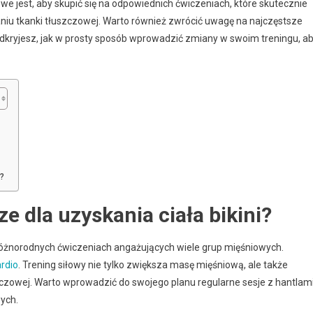
e jest, aby skupić się na odpowiednich ćwiczeniach, które skutecznie
iu tkanki tłuszczowej. Warto również zwrócić uwagę na najczęstsze
odkryjesz, jak w prosty sposób wprowadzić zmiany w swoim treningu, a
?
ze dla uzyskania ciała bikini?
a różnorodnych ćwiczeniach angażujących wiele grup mięśniowych.
rdio
. Trening siłowy nie tylko zwiększa masę mięśniową, ale także
zczowej. Warto wprowadzić do swojego planu regularne sesje z hantlami
ych.