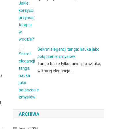
Sekret elegancji tanga: nauka jako
połączenie zmysłów
Tango to nie tylko taniec, to sztuka,
w której elegancja …
ia
t
ARCHIWA
lipiec 2026