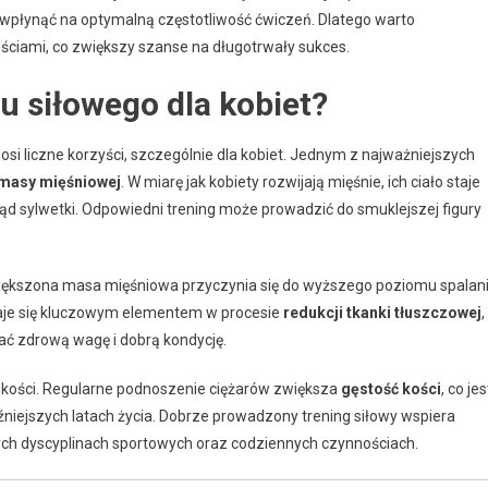
wpłynąć na optymalną częstotliwość ćwiczeń. Dlatego warto
ściami, co zwiększy szanse na długotrwały sukces.
gu siłowego dla kobiet?
osi liczne korzyści, szczególnie dla kobiet. Jednym z najważniejszych
 masy mięśniowej
. W miarę jak kobiety rozwijają mięśnie, ich ciało staje
ąd sylwetki. Odpowiedni trening może prowadzić do smuklejszej figury
iększona masa mięśniowa przyczynia się do wyższego poziomu spalan
staje się kluczowym elementem w procesie
redukcji tkanki tłuszczowej
,
ać zdrową wagę i dobrą kondycję.
 kości. Regularne podnoszenie ciężarów zwiększa
gęstość kości
, co jes
iejszych latach życia. Dobrze prowadzony trening siłowy wspiera
nnych dyscyplinach sportowych oraz codziennych czynnościach.