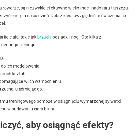
 na rowerze, są niezwykle efektywne w eliminacji nadmiaru tłuszczu.
yć energia na co dzień. Dobrze jest uwzględnić te ćwiczenia co
el.
tie ciała, takie jak
brzuch
, pośladki i nogi. Oto kilka z
dziennego treningu:
ha.
ię do ich modelowania.
c ich kształt.
 pomagające w ich wzmocnieniu.
rzucha, ujędrniając go.
mu treningowego pomoże w osiągnięciu wymarzonej sylwetki.
su w budowaniu ciała bikini.
iczyć, aby osiągnąć efekty?