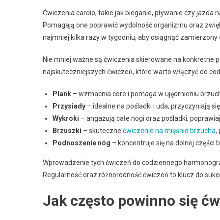
Ćwiczenia cardio, takie jak bieganie, pływanie czy jazda
Pomagają one poprawić wydolność organizmu oraz zwiększ
najmniej kilka razy w tygodniu, aby osiągnąć zamierzony c
Nie mniej ważne są ćwiczenia skierowane na konkretne par
najskuteczniejszych ćwiczeń, które warto włączyć do co
Plank
– wzmacnia core i pomaga w ujędrnieniu brzuc
Przysiady
– idealne na pośladki i uda, przyczyniają s
Wykroki
– angażują całe nogi oraz pośladki, poprawiają
Brzuszki
– skuteczne
ćwiczenie na mięśnie brzucha
,
Podnoszenie nóg
– koncentruje się na dolnej części b
Wprowadzenie tych ćwiczeń do codziennego harmonogra
Regularność oraz różnorodność ćwiczeń to klucz do sukce
Jak często powinno się ćw