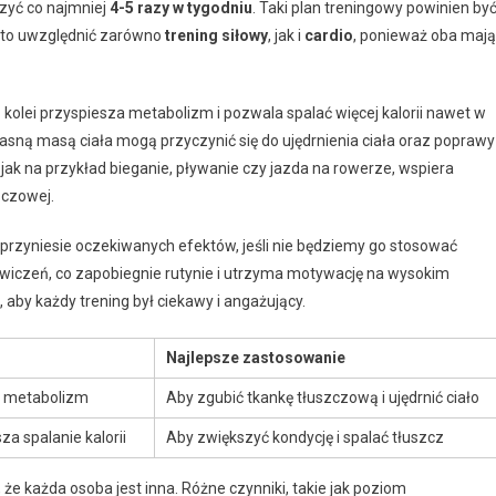
czyć co najmniej
4-5 razy w tygodniu
. Taki plan treningowy powinien by
rto uwzględnić zarówno
trening siłowy
, jak i
cardio
, ponieważ oba mają
olei przyspiesza metabolizm i pozwala spalać więcej kalorii nawet w
asną masą ciała mogą przyczynić się do ujędrnienia ciała oraz poprawy
io, jak na przykład bieganie, pływanie czy jazda na rowerze, wspiera
zczowej.
przyniesie oczekiwanych efektów, jeśli nie będziemy go stosować
wiczeń, co zapobiegnie rutynie i utrzyma motywację na wysokim
by każdy trening był ciekawy i angażujący.
Najlepsze zastosowanie
a metabolizm
Aby zgubić tkankę tłuszczową i ujędrnić ciało
a spalanie kalorii
Aby zwiększyć kondycję i spalać tłuszcz
e każda osoba jest inna. Różne czynniki, takie jak poziom