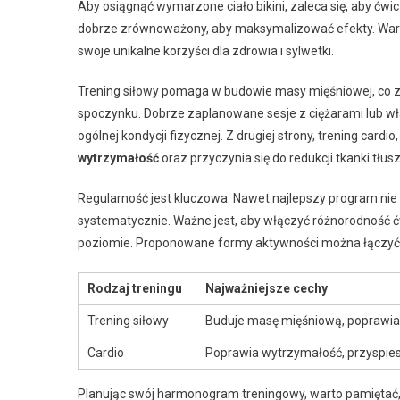
Aby osiągnąć wymarzone ciało bikini, zaleca się, aby ćwi
dobrze zrównoważony, aby maksymalizować efekty. Wa
swoje unikalne korzyści dla zdrowia i sylwetki.
Trening siłowy pomaga w budowie masy mięśniowej, co z k
spoczynku. Dobrze zaplanowane sesje z ciężarami lub wł
ogólnej kondycji fizycznej. Z drugiej strony, trening card
wytrzymałość
oraz przyczynia się do redukcji tkanki tłus
Regularność jest kluczowa. Nawet najlepszy program nie 
systematycznie. Ważne jest, aby włączyć różnorodność ć
poziomie. Proponowane formy aktywności można łączyć, a
Rodzaj treningu
Najważniejsze cechy
Trening siłowy
Buduje masę mięśniową, poprawi
Cardio
Poprawia wytrzymałość, przyspiesz
Planując swój harmonogram treningowy, warto pamiętać, ż