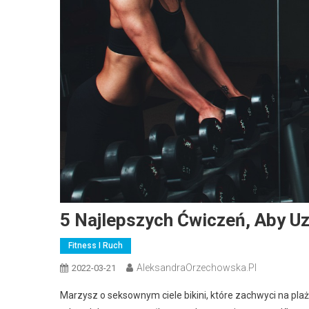
5 Najlepszych Ćwiczeń, Aby Uz
Fitness I Ruch
AleksandraOrzechowska.pl
2022-03-21
Marzysz o seksownym ciele bikini, które zachwyci na pla