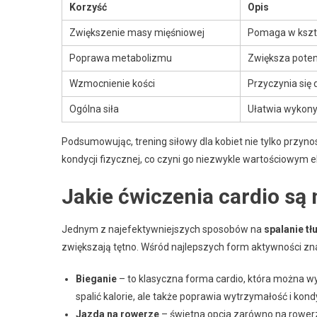
Korzyść
Opis
Zwiększenie masy mięśniowej
Pomaga w kształ
Poprawa metabolizmu
Zwiększa poten
Wzmocnienie kości
Przyczynia się 
Ogólna siła
Ułatwia wykony
Podsumowując, trening siłowy dla kobiet nie tylko przyno
kondycji fizycznej, co czyni go niezwykle wartościowym 
Jakie ćwiczenia cardio są 
Jednym z najefektywniejszych sposobów na
spalanie t
zwiększają tętno. Wśród najlepszych form aktywności znaj
Bieganie
– to klasyczna forma cardio, która można w
spalić kalorie, ale także poprawia wytrzymałość i kond
Jazda na rowerze
– świetna opcja zarówno na rowerze