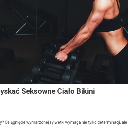
yskać Seksowne Ciało Bikini
ży? Osiągnięcie wymarzonej sylwetki wymaga nie tylko determinacji, ale