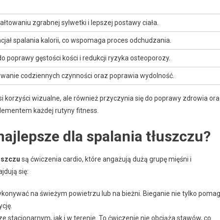
towaniu zgrabnej sylwetki i lepszej postawy ciała.
cjał spalania kalorii, co wspomaga proces odchudzania.
do poprawy gęstości kości i redukcji ryzyka osteoporozy.
wanie codziennych czynności oraz poprawia wydolność.
si korzyści wizualne, ale również przyczynia się do poprawy zdrowia or
elementem każdej rutyny fitness.
najlepsze dla spalania tłuszczu?
łuszczu
są ćwiczenia cardio, które angażują dużą grupę mięśni i
dują się:
ykonywać na świeżym powietrzu lub na bieżni. Bieganie nie tylko poma
ycję.
 stacjonarnym, jak i w terenie. To ćwiczenie nie obciąża stawów, co