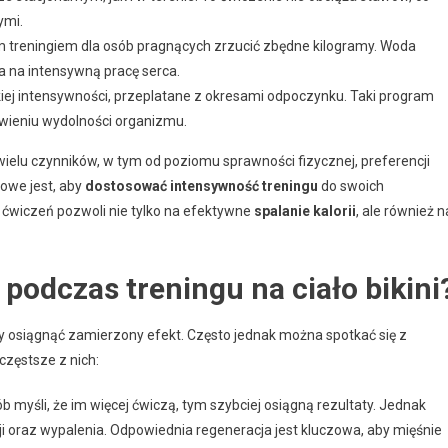
ymi.
ym treningiem dla osób pragnących zrzucić zbędne kilogramy. Woda
 na intensywną pracę serca.
iej intensywności, przeplatane z okresami odpoczynku. Taki program
awieniu wydolności organizmu.
wielu czynników, w tym od poziomu sprawności fizycznej, preferencji
zowe jest, aby
dostosować intensywność treningu
do swoich
ćwiczeń pozwoli nie tylko na efektywne
spalanie kalorii
, ale również n
 podczas treningu na ciało bikini
aby osiągnąć zamierzony efekt. Często jednak można spotkać się z
częstsze z nich:
b myśli, że im więcej ćwiczą, tym szybciej osiągną rezultaty. Jednak
 oraz wypalenia. Odpowiednia regeneracja jest kluczowa, aby mięśnie