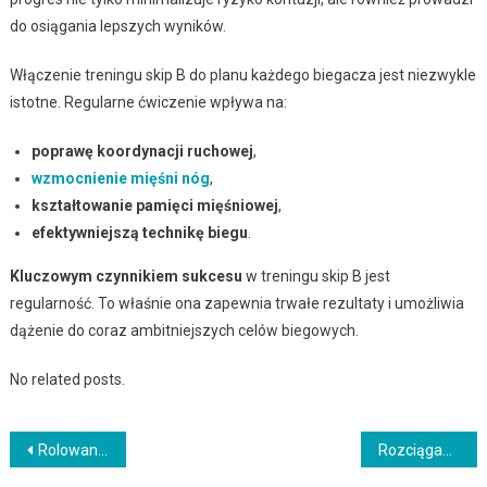
do osiągania lepszych wyników.
Włączenie treningu skip B do planu każdego biegacza jest niezwykle
istotne. Regularne ćwiczenie wpływa na:
poprawę koordynacji ruchowej
,
wzmocnienie mięśni nóg
,
kształtowanie pamięci mięśniowej
,
efektywniejszą technikę biegu
.
Kluczowym czynnikiem sukcesu
w treningu skip B jest
regularność. To właśnie ona zapewnia trwałe rezultaty i umożliwia
dążenie do coraz ambitniejszych celów biegowych.
No related posts.
Nawigacja
Rolowanie pleców: korzyści, techniki i przydatne akcesoria
Rozciąganie gumy przed klatką piersiową – korzyści i techniki