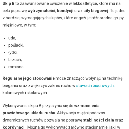
Skip B
to zaawansowane ćwiczenie w lekkoatletyce, które ma na
celu poprawę
wytrzymałości
,
kondycji
oraz
siły biegowej
. To jedno
z bardziej wymagających skipów, które angażuje różnorodne grupy
mięśniowe, w tym:
uda,
pośladki,
łydki,
brzuch,
ramiona.
Regularne jego stosowanie
może znacząco wpłynąć na technikę
biegania oraz zwiększyć zakres ruchu w
stawach biodrowych
,
kolanowych i skokowych.
Wykonywanie skipu B przyczynia się do
wzmocnienia
prawidłowego układu ruchu
. Aktywacja mięśni podczas
dynamicznych ruchów pozwala na poprawę
stabilności ciała
oraz
koordynacji
. Można go wykonywać zarówno stacjonarnie, jak i w