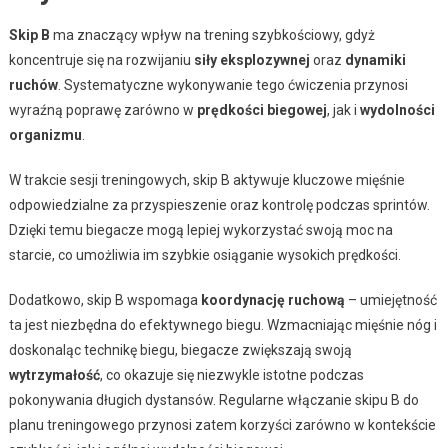
Skip B
ma znaczący wpływ na trening szybkościowy, gdyż
koncentruje się na rozwijaniu
siły eksplozywnej
oraz
dynamiki
ruchów
. Systematyczne wykonywanie tego ćwiczenia przynosi
wyraźną poprawę zarówno w
prędkości biegowej
, jak i
wydolności
organizmu
.
W trakcie sesji treningowych, skip B aktywuje kluczowe mięśnie
odpowiedzialne za przyspieszenie oraz kontrolę podczas sprintów.
Dzięki temu biegacze mogą lepiej wykorzystać swoją moc na
starcie, co umożliwia im szybkie osiąganie wysokich prędkości.
Dodatkowo, skip B wspomaga
koordynację ruchową
– umiejętność
ta jest niezbędna do efektywnego biegu. Wzmacniając mięśnie nóg i
doskonaląc technikę biegu, biegacze zwiększają swoją
wytrzymałość
, co okazuje się niezwykle istotne podczas
pokonywania długich dystansów. Regularne włączanie skipu B do
planu treningowego przynosi zatem korzyści zarówno w kontekście