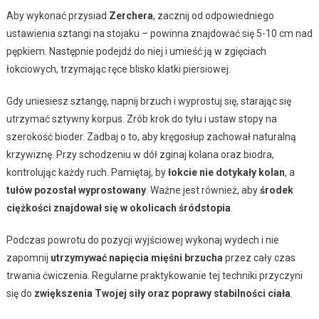
Aby wykonać przysiad
Zerchera
, zacznij od odpowiedniego
ustawienia sztangi na stojaku – powinna znajdować się 5-10 cm nad
pępkiem. Następnie podejdź do niej i umieść ją w zgięciach
łokciowych, trzymając ręce blisko klatki piersiowej.
Gdy uniesiesz sztangę, napnij brzuch i wyprostuj się, starając się
utrzymać sztywny korpus. Zrób krok do tyłu i ustaw stopy na
szerokość bioder. Zadbaj o to, aby kręgosłup zachował naturalną
krzywiznę. Przy schodzeniu w dół zginaj kolana oraz biodra,
kontrolując każdy ruch. Pamiętaj, by
łokcie nie dotykały kolan
, a
tułów pozostał wyprostowany
. Ważne jest również, aby
środek
ciężkości znajdował się w okolicach śródstopia
.
Podczas powrotu do pozycji wyjściowej wykonaj wydech i nie
zapomnij
utrzymywać napięcia mięśni brzucha
przez cały czas
trwania ćwiczenia. Regularne praktykowanie tej techniki przyczyni
się do
zwiększenia Twojej siły oraz poprawy stabilności ciała
.