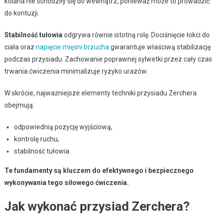
kolana nie schodziły się do wewnątrz, ponieważ może to prowadzić
do kontuzji.
Stabilność tułowia
odgrywa równie istotną rolę. Dociśnięcie łokci do
ciała oraz
napięcie mięśni brzucha
gwarantuje właściwą stabilizację
podczas przysiadu. Zachowanie poprawnej sylwetki przez cały czas
trwania ćwiczenia minimalizuje ryzyko urazów.
W skrócie, najważniejsze elementy techniki przysiadu Zerchera
obejmują:
odpowiednią pozycję wyjściową,
kontrolę ruchu,
stabilność tułowia.
Te fundamenty są kluczem do efektywnego i bezpiecznego
wykonywania tego siłowego ćwiczenia.
Jak wykonać przysiad Zerchera?