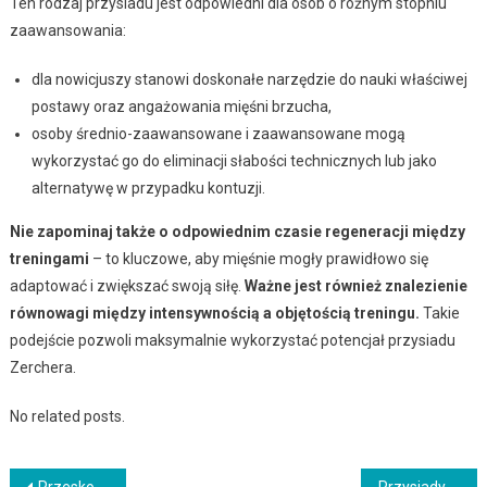
Ten rodzaj przysiadu jest odpowiedni dla osób o różnym stopniu
zaawansowania:
dla nowicjuszy stanowi doskonałe narzędzie do nauki właściwej
postawy oraz angażowania mięśni brzucha,
osoby średnio-zaawansowane i zaawansowane mogą
wykorzystać go do eliminacji słabości technicznych lub jako
alternatywę w przypadku kontuzji.
Nie zapominaj także o odpowiednim czasie regeneracji między
treningami
– to kluczowe, aby mięśnie mogły prawidłowo się
adaptować i zwiększać swoją siłę.
Ważne jest również znalezienie
równowagi między intensywnością a objętością treningu.
Takie
podejście pozwoli maksymalnie wykorzystać potencjał przysiadu
Zerchera.
No related posts.
Przeskoki w wykroku – efektywne ćwiczenie na dolne partie ciała
Przysiady z hantlami: Technika, korzyści i efektywność ćwiczenia