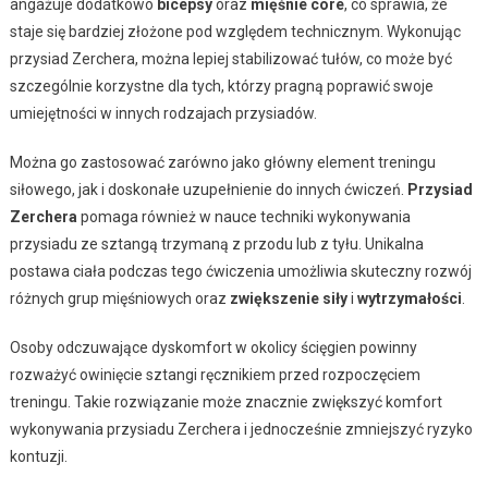
angażuje dodatkowo
bicepsy
oraz
mięśnie core
, co sprawia, że
staje się bardziej złożone pod względem technicznym. Wykonując
przysiad Zerchera, można lepiej stabilizować tułów, co może być
szczególnie korzystne dla tych, którzy pragną poprawić swoje
umiejętności w innych rodzajach przysiadów.
Można go zastosować zarówno jako główny element treningu
siłowego, jak i doskonałe uzupełnienie do innych ćwiczeń.
Przysiad
Zerchera
pomaga również w nauce techniki wykonywania
przysiadu ze sztangą trzymaną z przodu lub z tyłu. Unikalna
postawa ciała podczas tego ćwiczenia umożliwia skuteczny rozwój
różnych grup mięśniowych oraz
zwiększenie siły
i
wytrzymałości
.
Osoby odczuwające dyskomfort w okolicy ścięgien powinny
rozważyć owinięcie sztangi ręcznikiem przed rozpoczęciem
treningu. Takie rozwiązanie może znacznie zwiększyć komfort
wykonywania przysiadu Zerchera i jednocześnie zmniejszyć ryzyko
kontuzji.