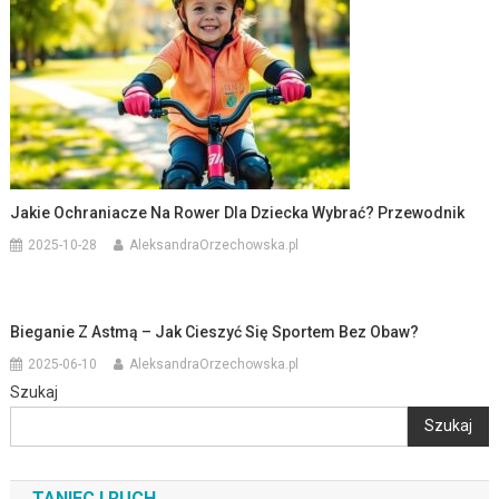
Jakie Ochraniacze Na Rower Dla Dziecka Wybrać? Przewodnik
2025-10-28
AleksandraOrzechowska.pl
Bieganie Z Astmą – Jak Cieszyć Się Sportem Bez Obaw?
2025-06-10
AleksandraOrzechowska.pl
Szukaj
Szukaj
TANIEC I RUCH