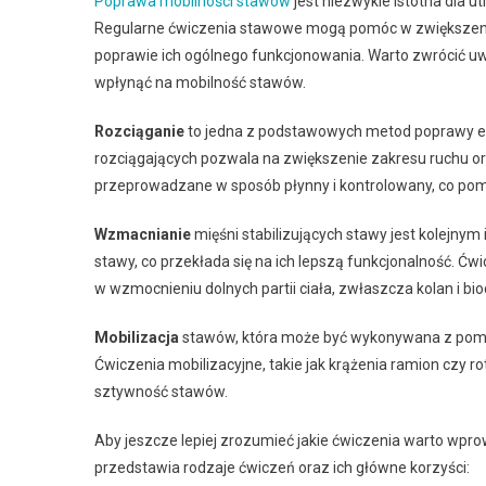
Poprawa mobilności stawów
jest niezwykle istotna dla 
Regularne ćwiczenia stawowe mogą pomóc w zwiększeniu
poprawie ich ogólnego funkcjonowania. Warto zwrócić u
wpłynąć na mobilność stawów.
Rozciąganie
to jedna z podstawowych metod poprawy el
rozciągających pozwala na zwiększenie zakresu ruchu ora
przeprowadzane w sposób płynny i kontrolowany, co pom
Wzmacnianie
mięśni stabilizujących stawy jest kolejnym
stawy, co przekłada się na ich lepszą funkcjonalność. Ćwi
w wzmocnieniu dolnych partii ciała, zwłaszcza kolan i bio
Mobilizacja
stawów, która może być wykonywana z pomocą
Ćwiczenia mobilizacyjne, takie jak krążenia ramion czy 
sztywność stawów.
Aby jeszcze lepiej zrozumieć jakie ćwiczenia warto wpro
przedstawia rodzaje ćwiczeń oraz ich główne korzyści: