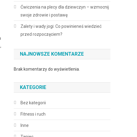
Ćwiczenia na plecy dla dziewczyn – wzmocnij
swoje zdrowie i postawę
Zalety i wady jogi: Co powinieneś wiedzieć
przed rozpoczęciem?
h
,
NAJNOWSZE KOMENTARZE
Brak komentarzy do wyświetlenia.
KATEGORIE
Bez kategorii
Fitness i ruch
Inne
Taniec