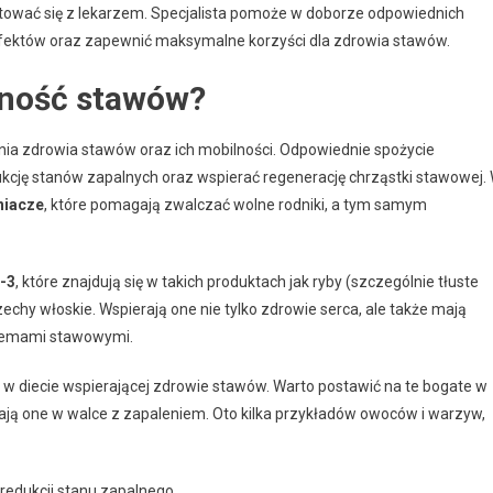
tować się z lekarzem. Specjalista pomoże w doborze odpowiednich
 efektów oraz zapewnić maksymalne korzyści dla zdrowia stawów.
lność stawów?
ia zdrowia stawów oraz ich mobilności. Odpowiednie spożycie
cję stanów zapalnych oraz wspierać regenerację chrząstki stawowej.
niacze
, które pomagają zwalczać wolne rodniki, a tym samym
-3
, które znajdują się w takich produktach jak ryby (szczególnie tłuste
rzechy włoskie. Wspierają one nie tylko zdrowie serca, ale także mają
oblemami stawowymi.
w diecie wspierającej zdrowie stawów. Warto postawić na te bogate w
ają one w walce z zapaleniem. Oto kilka przykładów owoców i warzyw,
redukcji stanu zapalnego.