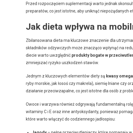
Przed rozpoczęciem suplementacji warto jednak skonsul
preparatów, co jest istotne, aby uniknąć niepożądanych
Jak dieta wpływa na mobi
Zbilansowana dieta ma kluczowe znaczenie dla utrzyman
składników odżywczych może znacząco wpłynąć na reduk
diecie warto uwzględnić
produkty bogate w przeciwutle
zmniejszać ryzyko uszkodzeń stawów.
Jednym z kluczowych elementów diety są
kwasy omega
ryby morskie, jak łosoś czy makrela), siemię lniane czy o
działanie przeciwzapalne, co jest istotne dla osób z pr
Owoce i warzywa również odgrywają fundamentalną rolę 
witaminy C i E oraz inne antyoksydanty, ponieważ pomag
które warto włączyć do codziennego jadłospisu:
Jagody
– pełne przeciwutleniaczy, które pomagają w 