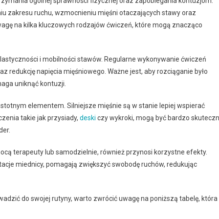
utrzymania ogólnej sprawności fizycznej oraz zapobiegania kontuzjom.
 zakresu ruchu, wzmocnieniu mięśni otaczających stawy oraz
wagę na kilka kluczowych rodzajów ćwiczeń, które mogą znacząco
astyczności i mobilności stawów. Regularne wykonywanie ćwiczeń
z redukcję napięcia mięśniowego. Ważne jest, aby rozciąganie było
aga uniknąć kontuzji.
 istotnym elementem. Silniejsze mięśnie są w stanie lepiej wspierać
czenia takie jak przysiady,
deski
czy wykroki, mogą być bardzo skutecz
der.
 terapeuty lub samodzielnie, również przynosi korzystne efekty.
rotacje miednicy, pomagają zwiększyć swobodę ruchów, redukując
wadzić do swojej rutyny, warto zwrócić uwagę na poniższą tabelę, która