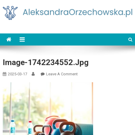
Skip
to
content
AleksandraOrzechowska.pl
loud street dance
Image-1742234552.jpg
On
2025-03-17
Leave A Comment
Image-
1742234552.jpg