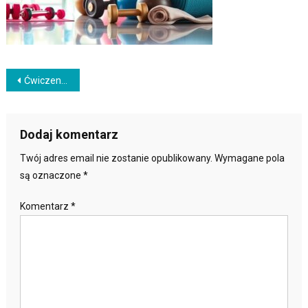
Nawigacja
Ćwiczenia kondycyjne: jak poprawić kondycję i zdrowie?
wpisu
Dodaj komentarz
Twój adres email nie zostanie opublikowany.
Wymagane pola
są oznaczone
*
Komentarz
*