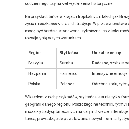
codziennego czy nawet wydarzenia historyczne.
Na przykład, tańce w krajach tropikalnych, takich jak Braz
życia mieszkańców oraz ich tradycje. W przeciwieństwie d
mogą być bardziej stonowane i rytmiczne, co z kolei moż
rozwijały się w tych warunkach.
Region
Styl tańca
Unikalne cechy
Brazylia
Samba
Radosne, szybkie ry
Hiszpania
Flamenco
Intensywne emocje,
Polska
Polonez
Odrębne kroki, rytm
W każdym z tych przykładów, styl tańca jest nie tylko formą
geografii danego regionu. Poszczególne techniki, rytmy i
mozaikę tradycji tanecznych na całym świecie. Interakcje
tańca, prowadząc do powstawania nowych form artystyczn