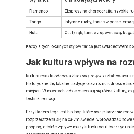
Styl tańca
Charakterystyczne cechy
Flamenco
Ekspresyjna choreografia, szybkie r
Tango
Intymne ruchy, taniec w parze, emo
Hula
Gesty rąk, taniec z opowieścią, boga
Każdy z tych lokalnych stylów tańca jest świadectwem bogat
Jak kultura wpływa na roz
Kultura miasta odgrywa kluczową rolę w kształtowaniu i
Historyczne tle, lokalne tradycje oraz różnorodność etn
miejscu. W miastach, gdzie mieszają się różne kultury, c
technik i emocji.
Przykładem tego jest hip-hop, który swoje korzenie ma
rozprzestrzenił się na całym świecie, wprowadzać nowe wa
popping, a także wpływy muzyki funk i soul, tworząc unik