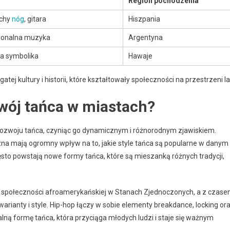
Region pochodzenia
uchy
nóg
, gitara
Hiszpania
cjonalna muzyka
Argentyna
ta symbolika
Hawaje
ej kultury i historii, które kształtowały społeczności na przestrzeni la
wój tańca w miastach?
 rozwoju tańca, czyniąc go dynamicznym i różnorodnym zjawiskiem.
iczna mają ogromny wpływ na to, jakie style tańca są popularne w danym
zęsto powstają nowe formy tańca, które są mieszanką różnych tradycji,
 w społeczności afroamerykańskiej w Stanach Zjednoczonych, a z czas
rianty i style. Hip-hop łączy w sobie elementy breakdance, locking or
alną formę tańca, która przyciąga młodych ludzi i staje się ważnym