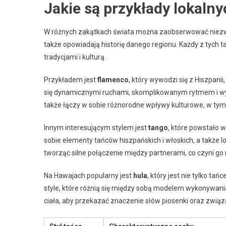
Jakie są przykłady lokalny
W różnych zakątkach świata można zaobserwować niezwykł
także opowiadają historię danego regionu. Każdy z tych t
tradycjami i kulturą.
Przykładem jest
flamenco
, który wywodzi się z Hiszpani
się dynamicznymi ruchami, skomplikowanym rytmem i wyj
także łączy w sobie różnorodne wpływy kulturowe, w tym
Innym interesującym stylem jest
tango
, które powstało 
sobie elementy tańców hiszpańskich i włoskich, a także 
tworząc silne połączenie między partnerami, co czyni g
Na Hawajach popularny jest
hula
, który jest nie tylko ta
style, które różnią się między sobą modelem wykonywan
ciała, aby przekazać znaczenie słów piosenki oraz związ