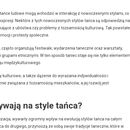
ci, tańce ludowe mogą wchodzić w interakcję z nowoczesnymi stylami, co
spresji. Niektóre z tych nowoczesnych stylów tańca są odpowiedzią na
ynikające z ubóstwa czy problemy z tożsamością kulturową. Tak powstałe
emocji i protesty społeczne.
h, często organizują festiwale, wydarzenia taneczne oraz warsztaty,
grupami etnicznymi. W ten sposób taniec staje się nie tylko elemente
logu międzykulturowego.
y kulturowe, a także dążenie do wyrażania indywidualności i
cznie związana z tożsamością mieszkańców, a jej rozwój jest
wają na style tańca?
balizacja, wywarły ogromny wpływ na ewolucję stylów tańca na całym
sca do drugiego, przynoszą ze sobą swoje tradycje taneczne, które w