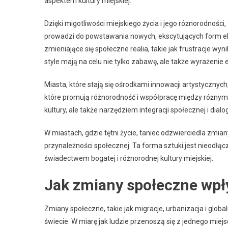
aspektem kultury miejskiej.
Dzięki migotliwości miejskiego życia i jego różnorodnoś
prowadzi do powstawania nowych, ekscytujących form ek
zmieniające się społeczne realia, takie jak frustracje w
style mają na celu nie tylko zabawę, ale także wyrażenie 
Miasta, które stają się ośrodkami innowacji artystycznyc
które promują różnorodność i współpracę między różnymi 
kultury, ale także narzędziem integracji społecznej i dia
W miastach, gdzie tętni życie, taniec odzwierciedla zmian
przynależności społecznej. Ta forma sztuki jest nieodłą
świadectwem bogatej i różnorodnej kultury miejskiej.
Jak zmiany społeczne wpły
Zmiany społeczne, takie jak migracje, urbanizacja i glo
świecie. W miarę jak ludzie przenoszą się z jednego miej