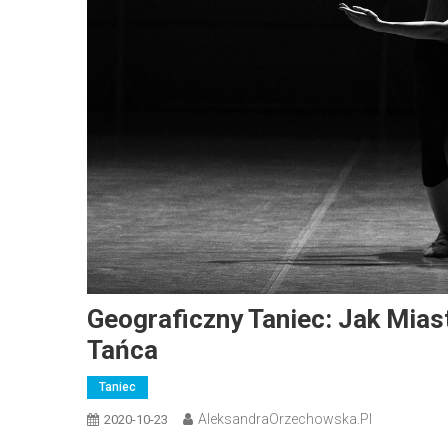
Geograficzny Taniec: Jak Mias
Tańca
Taniec
AleksandraOrzechowska.pl
2020-10-23