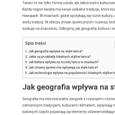
Taniec to nie tylko forma sztuki, ale także lustro kulturo
Każdy region świata ma swoje unikalne tradycje, które ksz
Hawajach. W miastach, gdzie spotykają się różne kultury
wielu tradycji. W obliczu zmian społecznych i rozwoju tech
zyskuje na znaczeniu. Odkryjmy, jak geografia, kultura i
Spis treści
Jak geografia wpływa na style tańca?
Jakie są przykłady lokalnych stylów tańca?
Jak kultura wpływa na rozwój tańca w miastach?
Jak zmiany społeczne wpływają na style tańca?
Jak technologia wpływa na popularność lokalnych stylów t
Jak geografia wpływa na s
Geografia ma nierozerwalny związek z rozwojem i różnoro
odmiennymi tradycjami, kulturami i klimatem, wpływają 
ludowych często pojawiają się elementy odzwierciedlające