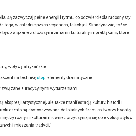
ylia, są zazwyczaj pełne energii i rytmu, co odzwierciedla radosny styl
o tego, w chłodniejszych regionach, takich jak Skandynawia, tańce
e być związane z dłuższymi zimami i kulturalnymi praktykami, które
tmy, wpływy afrykańskie
 akcent na technikę
stóp
, elementy dramatyczne
y związane z tradycyjnymi wydarzeniami
 ekspresji artystycznej, ale także manifestacją kultury, historii i
 kroki często są dostosowywane do lokalnych firem, co tworzy bogatą
 między różnymi kulturami również przyczyniają się do ewolucji stylów
ych i mieszania tradycji.”