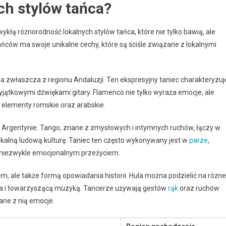
ch stylów tańca?
ą różnorodność lokalnych stylów tańca, które nie tylko bawią, ale
ańców ma swoje unikalne cechy, które są ściśle związane z lokalnymi
i, a zwłaszcza z regionu Andaluzji. Ten ekspresyjny taniec charakteryzuj
ątkowymi dźwiękami gitary. Flamenco nie tylko wyraża emocje, ale
 elementy romskie oraz arabskie.
w Argentynie. Tango, znane z zmysłowych i intymnych ruchów, łączy w
lokalną ludową kulturę. Taniec ten często wykonywany jest w
parze
,
o niezwykle emocjonalnym przeżyciem.
ńcem, ale także formą opowiadania historii. Hula można podzielić na różne
ia i towarzyszącą muzyką. Tancerze używają gestów
rąk
oraz ruchów
ane z nią emocje.