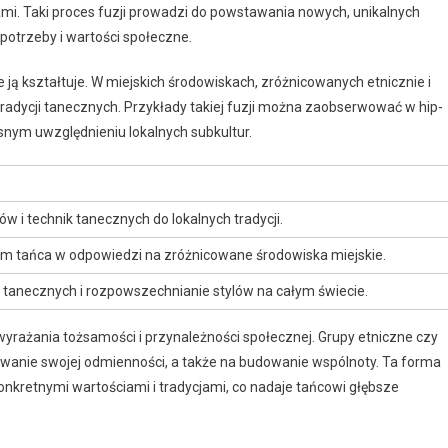
mi. Taki proces fuzji prowadzi do powstawania nowych, unikalnych
potrzeby i wartości społeczne.
że ją kształtuje. W miejskich środowiskach, zróżnicowanych etnicznie i
tradycji tanecznych. Przykłady takiej fuzji można zaobserwować w hip-
esnym uwzględnieniu lokalnych subkultur.
w i technik tanecznych do lokalnych tradycji.
 tańca w odpowiedzi na zróżnicowane środowiska miejskie.
i tanecznych i rozpowszechnianie stylów na całym świecie.
yrażania tożsamości i przynależności społecznej. Grupy etniczne czy
owanie swojej odmienności, a także na budowanie wspólnoty. Ta forma
konkretnymi wartościami i tradycjami, co nadaje tańcowi głębsze