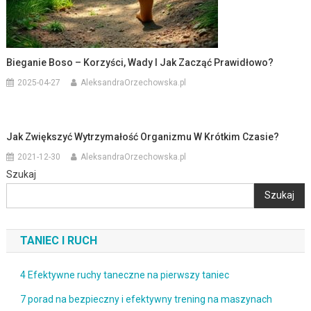
Bieganie Boso – Korzyści, Wady I Jak Zacząć Prawidłowo?
2025-04-27
AleksandraOrzechowska.pl
Jak Zwiększyć Wytrzymałość Organizmu W Krótkim Czasie?
2021-12-30
AleksandraOrzechowska.pl
Szukaj
Szukaj
TANIEC I RUCH
4 Efektywne ruchy taneczne na pierwszy taniec
7 porad na bezpieczny i efektywny trening na maszynach