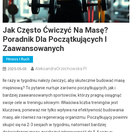
Jak Często Ćwiczyć Na Masę?
Poradnik Dla Początkujących I
Zaawansowanych
Fitness I Ruch
AleksandraOrzechowska.pl
2025-05-03
Ile razy w tygodniu należy ćwiczyć, aby skutecznie budować masę
mięśniową? To pytanie nurtuje zarówno początkujących, jak i
bardziej zaawansowanych sportowców, którzy pragną osiągnąć
swoje cele w treningu siłowym. Właściwa liczba treningów jest
kluczowa, ponieważ nie tylko wpływa na efektywność budowania
masy, ale również na regenerację organizmu. Początkujący powinni
skupić się na 2-3 sesjach w tygodniu, natomiast bardziej
doświadczeni mogą zwiększyć intensywność do 5-6 razy w