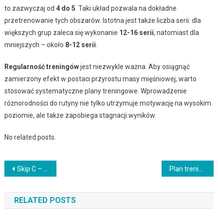
to zazwyczaj od
4 do 5
. Taki układ pozwala na dokładne
przetrenowanie tych obszarów. Istotna jest także liczba serii: dla
większych grup zaleca się wykonanie
12-16 serii
, natomiast dla
mniejszych – około
8-12 serii
.
Regularność treningów
jest niezwykle ważna. Aby osiągnąć
zamierzony efekt w postaci przyrostu masy mięśniowej, warto
stosować systematyczne plany treningowe. Wprowadzenie
różnorodności do rutyny nie tylko utrzymuje motywację na wysokim
poziomie, ale także zapobiega stagnacji wyników.
No related posts.
Nawigacja
Skip C – idealne ćwiczenie biegowe poprawiające siłę i technikę
Plan treningowy na biceps w 30 dni – jak osiągnąć efekty?
wpisu
RELATED POSTS