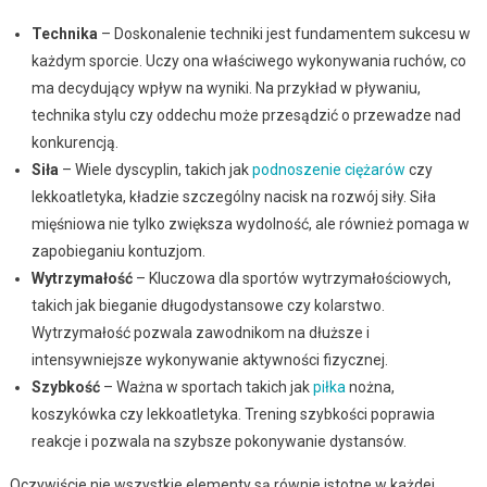
Technika
– Doskonalenie techniki jest fundamentem sukcesu w
każdym sporcie. Uczy ona właściwego wykonywania ruchów, co
ma decydujący wpływ na wyniki. Na przykład w pływaniu,
technika stylu czy oddechu może przesądzić o przewadze nad
konkurencją.
Siła
– Wiele dyscyplin, takich jak
podnoszenie ciężarów
czy
lekkoatletyka, kładzie szczególny nacisk na rozwój siły. Siła
mięśniowa nie tylko zwiększa wydolność, ale również pomaga w
zapobieganiu kontuzjom.
Wytrzymałość
– Kluczowa dla sportów wytrzymałościowych,
takich jak bieganie długodystansowe czy kolarstwo.
Wytrzymałość pozwala zawodnikom na dłuższe i
intensywniejsze wykonywanie aktywności fizycznej.
Szybkość
– Ważna w sportach takich jak
piłka
nożna,
koszykówka czy lekkoatletyka. Trening szybkości poprawia
reakcje i pozwala na szybsze pokonywanie dystansów.
Oczywiście nie wszystkie elementy są równie istotne w każdej