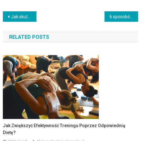
Nawigacja
Jak skutecznie spalać tłuszcz, trenując na rowerze?
6 sposobów na utrzymanie motywacji do treningu w okresie jesienno-zimowym
wpisu
RELATED POSTS
Jak Zwiększyć Efektywność Treningu Poprzez Odpowiednią
Dietę?