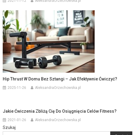
2021-11-12
AleksandraOrzechowska.pl
Hip Thrust W Domu Bez Sztangi – Jak Efektywnie Ćwiczyć?
2025-11-26
AleksandraOrzechowska.pl
Jakie Ćwiczenia Zbliżą Cię Do Osiągnięcia Celów Fitness?
2021-01-26
AleksandraOrzechowska.pl
Szukaj