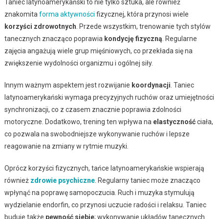
Taniec latynoamerykański to nie tylko sztuka, ale również
znakomita
forma aktywności
fizycznej, która przynosi wiele
korzyści zdrowotnych
. Przede wszystkim, trenowanie tych stylów
tanecznych znacząco poprawia
kondycję fizyczną
. Regularne
zajęcia angażują wiele grup mięśniowych, co przekłada się na
zwiększenie wydolności organizmu i ogólnej siły.
Innym ważnym aspektem jest rozwijanie
koordynacji
. Taniec
latynoamerykański wymaga precyzyjnych ruchów oraz umiejętności
synchronizacji, co z czasem znacznie poprawia zdolności
motoryczne. Dodatkowo, trening ten wpływa na
elastyczność
ciała,
co pozwala na swobodniejsze wykonywanie ruchów i lepsze
reagowanie na zmiany w rytmie muzyki.
Oprócz korzyści fizycznych, tańce latynoamerykańskie wspierają
również
zdrowie psychiczne
. Regularny taniec może znacząco
wpłynąć na poprawę samopoczucia. Ruch i muzyka stymulują
wydzielanie endorfin, co przynosi uczucie radości i relaksu. Taniec
buduje także
pewność siebie
; wykonywanie układów tanecznych