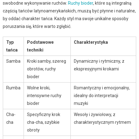
swobodne wykonywanie ruchów.
Ruchy bioder
, które są integralną
częścią tańców latynoamerykańskich, muszą być płynne i naturalne,
by oddać charakter tańca. Każdy styl ma swoje unikalne sposoby
poruszania się, które warto zgłębić.
Typ
Podstawowe
Charakterystyka
tańca
techniki
Samba
Kroki samby, szereg
Dynamiczny i rytmiczny, z
obrotów, ruchy
ekspresyjnymi krokami
bioder
Rumba
Wolne kroki,
Romantyczny i emocjonalny,
intensywne ruchy
idealny do interpretacji
bioder
muzyki
Cha-
Specyficzny krok
Wesoły i żywiołowy, z
cha
cha-cha, szybkie
charakterystycznym rytmem
obroty