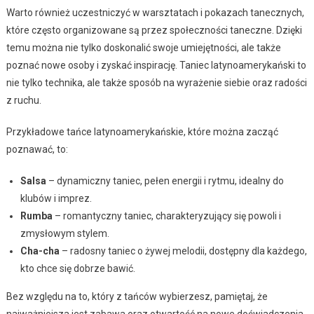
Warto również uczestniczyć w warsztatach i pokazach tanecznych,
które często organizowane są przez społeczności taneczne. Dzięki
temu można nie tylko doskonalić swoje umiejętności, ale także
poznać nowe osoby i zyskać inspirację. Taniec latynoamerykański to
nie tylko technika, ale także sposób na wyrażenie siebie oraz radości
z ruchu.
Przykładowe tańce latynoamerykańskie, które można zacząć
poznawać, to:
Salsa
– dynamiczny taniec, pełen energii i rytmu, idealny do
klubów i imprez.
Rumba
– romantyczny taniec, charakteryzujący się powoli i
zmysłowym stylem.
Cha-cha
– radosny taniec o żywej melodii, dostępny dla każdego,
kto chce się dobrze bawić.
Bez względu na to, który z tańców wybierzesz, pamiętaj, że
najważniejsza jest zabawa oraz otwartość na nowe doświadczenia.