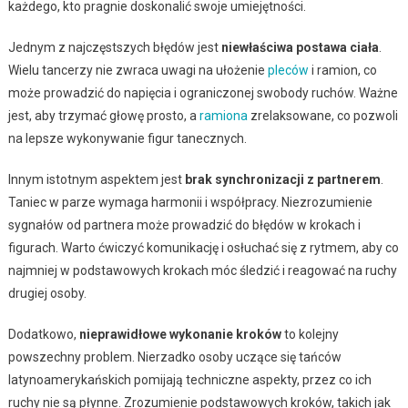
każdego, kto pragnie doskonalić swoje umiejętności.
Jednym z najczęstszych błędów jest
niewłaściwa postawa ciała
.
Wielu tancerzy nie zwraca uwagi na ułożenie
pleców
i ramion, co
może prowadzić do napięcia i ograniczonej swobody ruchów. Ważne
jest, aby trzymać głowę prosto, a
ramiona
zrelaksowane, co pozwoli
na lepsze wykonywanie figur tanecznych.
Innym istotnym aspektem jest
brak synchronizacji z partnerem
.
Taniec w parze wymaga harmonii i współpracy. Niezrozumienie
sygnałów od partnera może prowadzić do błędów w krokach i
figurach. Warto ćwiczyć komunikację i osłuchać się z rytmem, aby co
najmniej w podstawowych krokach móc śledzić i reagować na ruchy
drugiej osoby.
Dodatkowo,
nieprawidłowe wykonanie kroków
to kolejny
powszechny problem. Nierzadko osoby uczące się tańców
latynoamerykańskich pomijają techniczne aspekty, przez co ich
ruchy nie są płynne. Zrozumienie podstawowych kroków, takich jak