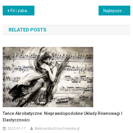
Nawigacja
Fit i zabawiaj się: jak tabata fitness łączy się z tańcem
Najlepsze style tańca dla nastolatków
wpisu
RELATED POSTS
Tańce Akrobatyczne: Nieprawdopodobne Układy Równowagi I
Elastyczności
2022-01-17
AleksandraOrzechowska.pl