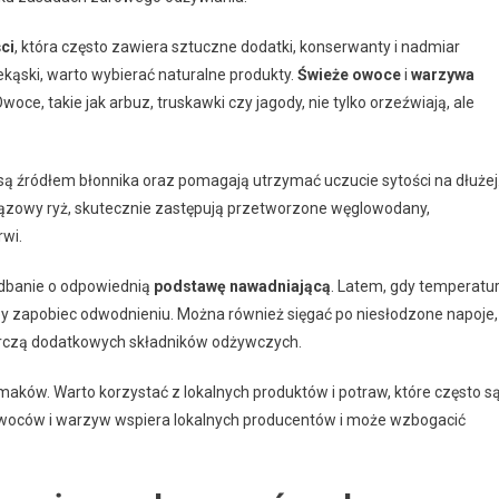
ci
, która często zawiera sztuczne dodatki, konserwanty i nadmiar
ekąski, warto wybierać naturalne produkty.
Świeże owoce
i
warzywa
ce, takie jak arbuz, truskawki czy jagody, nie tylko orzeźwiają, ale
 są źródłem błonnika oraz pomagają utrzymać uczucie sytości na dłużej
brązowy ryż, skutecznie zastępują przetworzone węglowodany,
wi.
dbanie o odpowiednią
podstawę nawadniającą
. Latem, gdy temperatu
 aby zapobiec odwodnieniu. Można również sięgać po niesłodzone napoje,
tarczą dodatkowych składników odżywczych.
aków. Warto korzystać z lokalnych produktów i potraw, które często s
owoców i warzyw wspiera lokalnych producentów i może wzbogacić