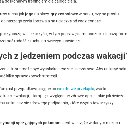
są doskonałym treningiem dla całego ciała.
ormy ruchu jak
joga
na plaży,
gry zespołowe
w parku, czy po prostu
 do naszego życia i pozwala na ucieczkę od codzienności.
ji przynoszą wiele korzyści, w tym poprawę samopoczucia, lepszą for
i czerpać radość z ruchu na świeżym powietrzu!
ych z jedzeniem podczas wakacji
dzenia, które może być wysokokaloryczne i niezdrowe. Aby uniknąć pok
ć kilka sprawdzonych strategii.
Zamiast przypadkowo sięgać po
niezdrowe przekąski
, warto
trakcie wakacji, staraj się uwzględniać zdrowe opcje, takie jak świeże
temu unikniesz niezdrowego podjadania, które często towarzyszy
 sytuacji sprzyjających pokusom
. Jeśli wiesz, że w danym miejscu