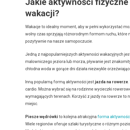
Jakie aktywności fizycz
wakacji?
Wakacje to idealny moment, aby w pełni wykorzystać moż
wolny czas sprzyjają różnorodnym formom ruchu, które n
pozytywnie na nasze samopoczucie.
Jedną z najpopularniejszych aktywności wakacyjnych jes
malowniczego jeziora lub morza, pływanie jest znakomi
chłodna woda w gorące dni działa niezwykle orzeźwiając
Inną popularną formą aktywności jest
jazda na rowerze
.
cardio. Można wybrać się na rodzinne wycieczki rowerow
wymagających terenach. Korzyść z jazdy na rowerze to n
miejsc.
Piesze wędrówki
to kolejna atrakcyjna
forma aktywnośc
Wiele regionów oferuje szlaki turystyczne o różnym pozio