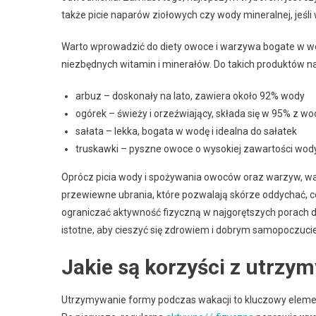
także picie naparów ziołowych czy wody mineralnej, jeśl
Warto wprowadzić do diety owoce i warzywa bogate w wod
niezbędnych witamin i minerałów. Do takich produktów na
arbuz – doskonały na lato, zawiera około 92% wody
ogórek – świeży i orzeźwiający, składa się w 95% z wo
sałata – lekka, bogata w wodę i idealna do sałatek
truskawki – pyszne owoce o wysokiej zawartości wod
Oprócz picia wody i spożywania owoców oraz warzyw, waż
przewiewne ubrania, które pozwalają skórze oddychać, 
ograniczać aktywność fizyczną w najgorętszych porach d
istotne, aby cieszyć się zdrowiem i dobrym samopoczuci
Jakie są korzyści z utrzy
Utrzymywanie formy podczas wakacji to kluczowy element