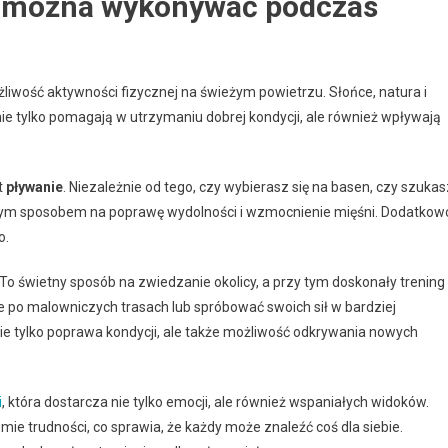
ne można wykonywać podczas
liwość aktywności fizycznej na świeżym powietrzu. Słońce, natura i
ie tylko pomagają w utrzymaniu dobrej kondycji, ale również wpływają
t
pływanie
. Niezależnie od tego, czy wybierasz się na basen, czy szukas
tym sposobem na poprawę wydolności i wzmocnienie mięśni. Dodatkow
o.
 To świetny sposób na zwiedzanie okolicy, a przy tym doskonały trening
e po malowniczych trasach lub spróbować swoich sił w bardziej
ie tylko poprawa kondycji, ale także możliwość odkrywania nowych
i
, która dostarcza nie tylko emocji, ale również wspaniałych widoków.
mie trudności, co sprawia, że każdy może znaleźć coś dla siebie.