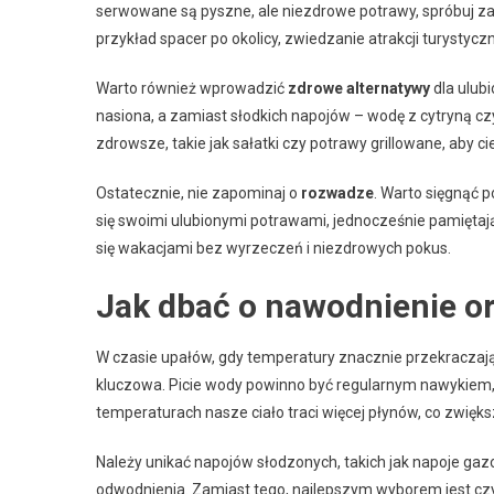
serwowane są pyszne, ale niezdrowe potrawy, spróbuj za
przykład spacer po okolicy, zwiedzanie atrakcji turystyc
Warto również wprowadzić
zdrowe alternatywy
dla ulub
nasiona, a zamiast słodkich napojów – wodę z cytryną cz
zdrowsze, takie jak sałatki czy potrawy grillowane, aby c
Ostatecznie, nie zapominaj o
rozwadze
. Warto sięgnąć 
się swoimi ulubionymi potrawami, jednocześnie pamiętaj
się wakacjami bez wyrzeczeń i niezdrowych pokus.
Jak dbać o nawodnienie o
W czasie upałów, gdy temperatury znacznie przekraczają
kluczowa. Picie wody powinno być regularnym nawykiem, 
temperaturach nasze ciało traci więcej płynów, co zwięk
Należy unikać napojów słodzonych, takich jak napoje gaz
odwodnienia. Zamiast tego, najlepszym wyborem jest cz