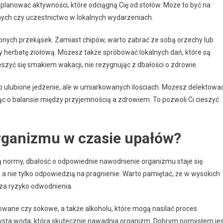
planować aktywności, które odciągną Cię od stołów. Może to być na
znych czy uczestnictwo w lokalnych wydarzeniach.
ionych przekąsek. Zamiast chipów, warto zabrać ze sobą orzechy lub
y herbatę ziołową. Możesz także spróbować lokalnych dań, które są
ieszyć się smakiem wakacji, nie rezygnując z dbałości o zdrowie.
po ulubione jedzenie, ale w umiarkowanych ilościach. Możesz delektowa
ąc o balansie między przyjemnością a zdrowiem. To pozwoli Ci cieszyć
rganizmu w czasie upałów?
 normy, dbałość o odpowiednie nawodnienie organizmu staje się
a nie tylko odpowiedzią na pragnienie. Warto pamiętać, że w wysokich
sza ryzyko odwodnienia.
owane czy sokowe, a także alkoholu, które mogą nasilać proces
ysta woda, która skutecznie nawadnia organizm. Dobrym pomysłem je