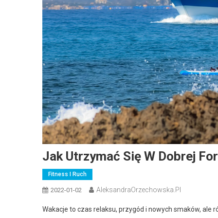
Jak Utrzymać Się W Dobrej Fo
Fitness I Ruch
AleksandraOrzechowska.pl
2022-01-02
Wakacje to czas relaksu, przygód i nowych smaków, ale r