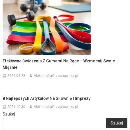
Efektywne Ćwiczenia Z Gumami Na Ręce – Wzmocnij Swoje
Mięśnie
2026-03-28
AleksandraOrzechowska.pl
8 Najlepszych Artykułów Na Siłownię I Imprezy
2021-10-30
AleksandraOrzechowska.pl
Szukaj
Szukaj