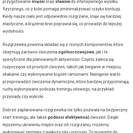
przygotowanie
mięśni
oraz
stawów
do intensywnego wysiłku
fizycznego, co z kolei pomaga zminimalizować ryzyko kontuzji.
Kiedy nasze ciało jest odpowiednio rozgrzane, staje się bardziej
elastyczne, a krążenie krwi poprawia się, co prowadzi do lepszej
wydolności.
Rozgrzewka powinna składać się z różnych komponentów, które
obejmują zarówno ćwiczenia
ogólnorozwojowe
, jak i te
specyficzne dla planowanych aktywności. Często zaleca się
rozpoczęcie od prostych ćwiczeń, takich jak bieganie w miejscu,
skakanie czy wykonywanie krążeń ramionami. Następnie warto
przeprowadzić ćwiczenia dynamiczne, które bardziej przypominają
ruchy wykonywane podczas treningu siłowego, na przykład
przysiady czy wykroki.
Dobrze zaplanowana rozgrzewka nie tylko pozwala na bezpieczny
start treningu, ale także
podnosi efektywność
ćwiczeń. Dzięki
lepszemu ukrwieniu mięśni oraz ich rozgrzaniu, możemy
wykonywać zestawy z większą siłą i precyzją. To prowadzi do