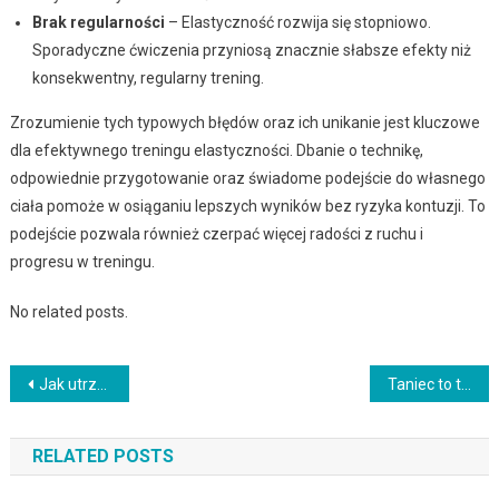
Brak regularności
– Elastyczność rozwija się stopniowo.
Sporadyczne ćwiczenia przyniosą znacznie słabsze efekty niż
konsekwentny, regularny trening.
Zrozumienie tych typowych błędów oraz ich unikanie jest kluczowe
dla efektywnego treningu elastyczności. Dbanie o technikę,
odpowiednie przygotowanie oraz świadome podejście do własnego
ciała pomoże w osiąganiu lepszych wyników bez ryzyka kontuzji. To
podejście pozwala również czerpać więcej radości z ruchu i
progresu w treningu.
No related posts.
Nawigacja
Jak utrzymać równowagę pomiędzy treningiem a codziennym życiem?
Taniec to teatr: jak budować historie za pomocą ruchu
wpisu
RELATED POSTS