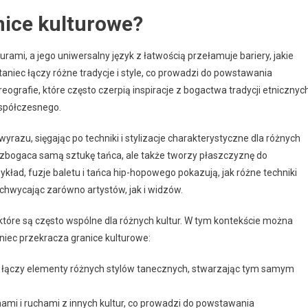
nice kulturowe?
urami, a jego uniwersalny język z łatwością przełamuje bariery, jakie
niec łączy różne tradycje i style, co prowadzi do powstawania
grafie, które często czerpią inspiracje z bogactwa tradycji etnicznych
spółczesnego.
zu, sięgając po techniki i stylizacje charakterystyczne dla różnych
 wzbogaca samą sztukę tańca, ale także tworzy płaszczyznę do
ykład, fuzje baletu i tańca hip-hopowego pokazują, jak różne techniki
chwycając zarówno artystów, jak i widzów.
które są często wspólne dla różnych kultur. W tym kontekście można
taniec przekracza granice kulturowe:
 łączy elementy różnych stylów tanecznych, stwarzając tym samym
tmami i ruchami z innych kultur, co prowadzi do powstawania