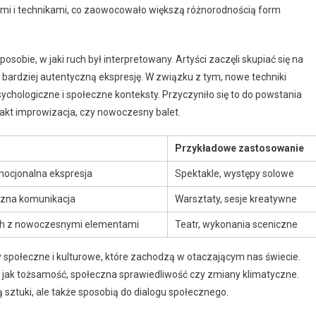
i i technikami, co zaowocowało większą różnorodnością form
posobie, w jaki ruch był interpretowany. Artyści zaczęli skupiać się na
bardziej autentyczną ekspresję. W związku z tym, nowe techniki
sychologiczne i społeczne konteksty. Przyczyniło się to do powstania
takt improwizacja, czy nowoczesny balet.
Przykładowe zastosowanie
emocjonalna ekspresja
Spektakle, występy solowe
yczna komunikacja
Warsztaty, sesje kreatywne
ych z nowoczesnymi elementami
Teatr, wykonania sceniczne
społeczne i kulturowe, które zachodzą w otaczającym nas świecie.
kie jak tożsamość, społeczna sprawiedliwość czy zmiany klimatyczne.
mą sztuki, ale także sposobią do dialogu społecznego.