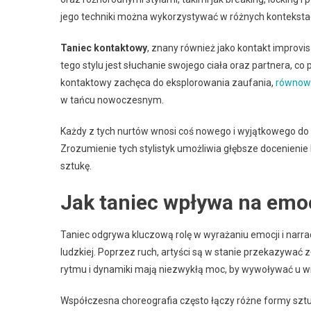
jego techniki można wykorzystywać w różnych kontekstac
Taniec kontaktowy
, znany również jako kontakt improvi
tego stylu jest słuchanie swojego ciała oraz partnera, c
kontaktowy zachęca do eksplorowania zaufania,
równow
w tańcu nowoczesnym.
Każdy z tych nurtów wnosi coś nowego i wyjątkowego do
Zrozumienie tych stylistyk umożliwia głębsze docenieni
sztukę.
Jak taniec wpływa na emoc
Taniec odgrywa kluczową rolę w wyrażaniu emocji i narra
ludzkiej. Poprzez ruch, artyści są w stanie przekazywać
rytmu i dynamiki mają niezwykłą moc, by wywoływać u wid
Współczesna choreografia często łączy różne formy sztuk