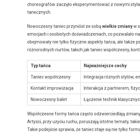
choreografów zaczęło eksperymentować z nowymi stylam
tanecznych.
Nowoczesny taniec przyniósł ze sobą
wielkie zmiany
w s
emocjach i osobistych doświadczeniach, co pozwalało na 
obejmowały nie tylko fizyczne aspekty tańca, ale także p
różnorodnych nurtów, takich jak taniec współczesny, kon
Typ tańca
Najważniejsze cechy
Taniec współczesny
Integracja różnych stylów, 
Kontakt improwizacja
Interakcja z partnerem, fiz
Nowoczesny balet
Łączenie technik klasyczn
Współczesne formy tańca często odzwierciedlają zmiany 
Artyści, przy użyciu ruchu, poruszają istotne tematy, ta
Takie podejście sprawia, że taniec staje się nie tylko for