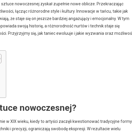
 sztuce nowoczesnej zyskał zupełnie nowe oblicze. Przekraczając
iwości, łącząc różnorodne style i kultury. Innowacje w tańcu, takie jak
wiają, że staje się on jeszcze bardziej angażujący i emocjonalny. W tym
wiada swoją historię, a różnorodność nurtów i technik staje się
ości. Przyjrzyjmy się, jak taniec ewoluuje i jakie wyzwania oraz możliwoś
ztuce nowoczesnej?
e w XIX wieku, kiedy to artyści zaczęli kwestionować tradycyjne formy
iki i precyzji, ograniczają swobodę ekspresji. W rezultacie wielu