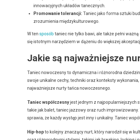
innowacyjnych układów tanecznych.
Promowanie tolerancji:
Taniec jako forma sztuki bud
zrozumienia międzykulturowego.
W ten
sposób
taniec nie tylko bawi, ale także pełni ważną 
się istotnym narzędziem w dążeniu do większej akceptacj
Jakie są najważniejsze n
Taniec nowoczesny to dynamiczna i różnorodna dziedzina s
swoje unikalne cechy, techniki oraz konteksty wykonania,
najważniejsze nurty tańca nowoczesnego.
Taniec współczesny
jest jednym z najpopularniejszych s
takie jak balet, taniec jazzowy oraz ruch improwizowany.
sprawia, że każdy występ jest inny i unikalny. Taniec wsp
Hip-hop
to kolejny znaczący nurt, który narodził się w ku
oraz różnorodnymi stylami, takimi jak breaking, locking i 