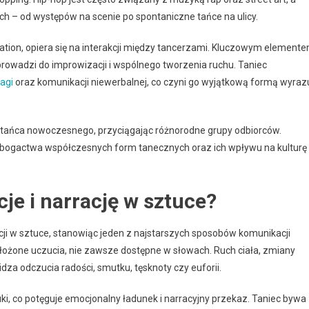
h – od występów na scenie po spontaniczne tańce na ulicy.
sation, opiera się na interakcji między tancerzami. Kluczowym element
o prowadzi do improwizacji i wspólnego tworzenia ruchu. Taniec
agi
oraz komunikacji niewerbalnej, co czyni go wyjątkową formą wyraz
 tańca nowoczesnego, przyciągając różnorodne grupy odbiorców.
e bogactwa współczesnych form tanecznych oraz ich wpływu na kulturę 
je i narrację w sztuce?
cji w sztuce, stanowiąc jeden z najstarszych sposobów komunikacji
 złożone uczucia, nie zawsze dostępne w słowach. Ruch ciała, zmiany
za odczucia radości, smutku, tęsknoty czy euforii.
i, co potęguje emocjonalny ładunek i narracyjny przekaz. Taniec bywa