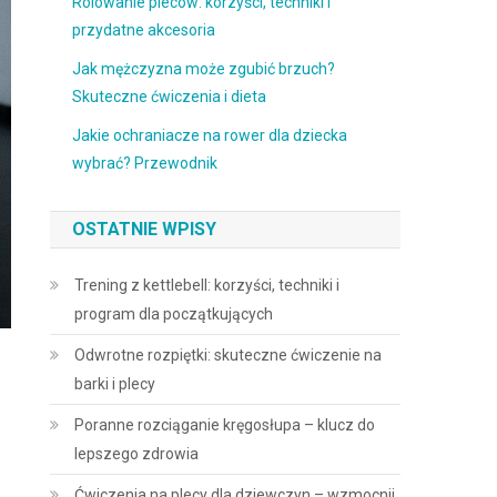
Rolowanie pleców: korzyści, techniki i
przydatne akcesoria
Jak mężczyzna może zgubić brzuch?
Skuteczne ćwiczenia i dieta
Jakie ochraniacze na rower dla dziecka
wybrać? Przewodnik
OSTATNIE WPISY
Trening z kettlebell: korzyści, techniki i
program dla początkujących
Odwrotne rozpiętki: skuteczne ćwiczenie na
barki i plecy
Poranne rozciąganie kręgosłupa – klucz do
lepszego zdrowia
Ćwiczenia na plecy dla dziewczyn – wzmocnij