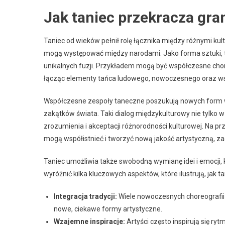
Jak taniec przekracza gra
Taniec od wieków pełnił rolę łącznika między różnymi kult
mogą występować między narodami. Jako forma sztuki, ta
unikalnych fuzji. Przykładem mogą być współczesne choreo
łącząc elementy tańca ludowego, nowoczesnego oraz w
Współczesne zespoły taneczne poszukują nowych form wyra
zakątków świata. Taki dialog międzykulturowy nie tylko
zrozumienia i akceptacji różnorodności kulturowej. Na prz
mogą współistnieć i tworzyć nową jakość artystyczną, za
Taniec umożliwia także swobodną wymianę idei i emocji, 
wyróżnić kilka kluczowych aspektów, które ilustrują, jak 
Integracja tradycji:
Wiele nowoczesnych choreografii
nowe, ciekawe formy artystyczne.
Wzajemne inspiracje:
Artyści często inspirują się ry