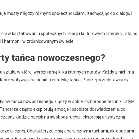
uje mosty między różnymi społecznościami, zachęcając do dialogu i
rolę w kształtowaniu społecznych relacji i kulturowych interakcji, stając
i i harmonii w zróżnicowanym świecie.
urty tańca nowoczesnego?
ztuki, w której wyróżnia się kilka istotnych nurtów. Każdy z nich ma
 które wpływają na odbiór i estetykę tańca. Poniżej przedstawiamy
tylów tańca nowoczesnego. Łączy w sobie różnorodne techniki i style,
 Tancerze często eksplorują emocje i osobiste doświadczenia, co
ółczesny kładzie nacisk na swobodę ruchu i ekspresję artystyczną.
lturze ulicznej. Charakteryzuje się energicznymi ruchami, akrobacjami
popping. Hip-hop jest często związany z muzyką rap oraz street art, a