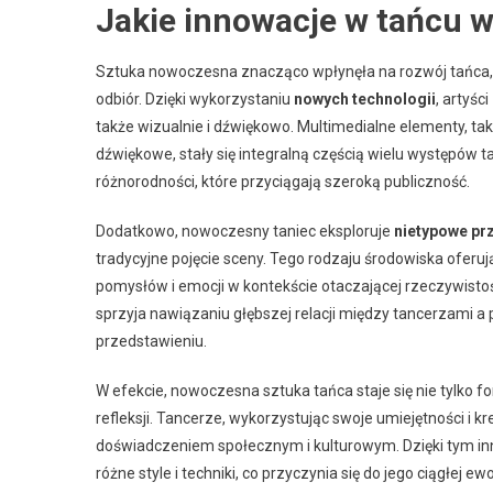
Jakie innowacje w tańcu 
Sztuka nowoczesna znacząco wpłynęła na rozwój tańca, 
odbiór. Dzięki wykorzystaniu
nowych technologii
, artyśc
także wizualnie i dźwiękowo. Multimedialne elementy, tak
dźwiękowe, stały się integralną częścią wielu występów 
różnorodności, które przyciągają szeroką publiczność.
Dodatkowo, nowoczesny taniec eksploruje
nietypowe pr
tradycyjne pojęcie sceny. Tego rodzaju środowiska oferu
pomysłów i emocji w kontekście otaczającej rzeczywistośc
sprzyja nawiązaniu głębszej relacji między tancerzami a
przedstawieniu.
W efekcie, nowoczesna sztuka tańca staje się nie tylko 
refleksji. Tancerze, wykorzystując swoje umiejętności i 
doświadczeniem społecznym i kulturowym. Dzięki tym i
różne style i techniki, co przyczynia się do jego ciągłej ewol