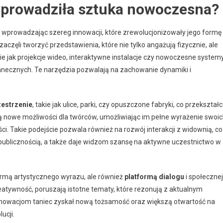
wprowadziła sztuka nowoczesna?
wprowadzając szereg innowacji, które zrewolucjonizowały jego formę 
i zaczęli tworzyć przedstawienia, które nie tylko angażują fizycznie, ale
ie jak projekcje wideo, interaktywne instalacje czy nowoczesne system
tanecznych. Te narzędzia pozwalają na zachowanie dynamiki i
zestrzenie
, takie jak ulice, parki, czy opuszczone fabryki, co przekształ
ją nowe możliwości dla twórców, umożliwiając im pełne wyrażenie swoi
i. Takie podejście pozwala również na rozwój interakcji z widownią, co
 publicznością, a także daje widzom szansę na aktywne uczestnictwo w
formą artystycznego wyrazu, ale również
platformą dialogu
i społecznej
kreatywność, poruszają istotne tematy, które rezonują z aktualnym
nnowacjom taniec zyskał nową tożsamość oraz większą otwartość na
ucji.