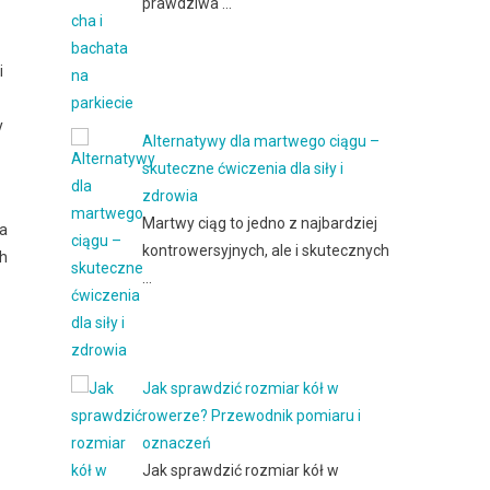
prawdziwa …
i
y
Alternatywy dla martwego ciągu –
skuteczne ćwiczenia dla siły i
zdrowia
Martwy ciąg to jedno z najbardziej
ca
kontrowersyjnych, ale i skutecznych
ch
…
Jak sprawdzić rozmiar kół w
rowerze? Przewodnik pomiaru i
oznaczeń
Jak sprawdzić rozmiar kół w