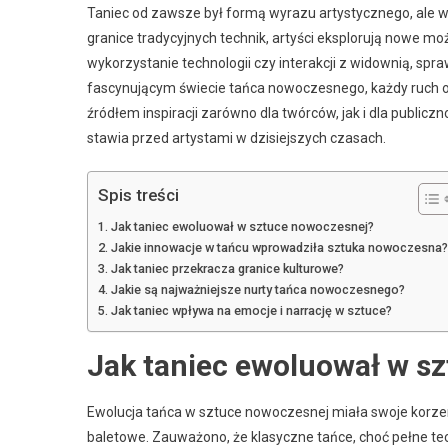
Taniec od zawsze był formą wyrazu artystycznego, ale w
granice tradycyjnych technik, artyści eksplorują nowe możl
wykorzystanie technologii czy interakcji z widownią, spra
fascynującym świecie tańca nowoczesnego, każdy ruch opo
źródłem inspiracji zarówno dla twórców, jak i dla publiczn
stawia przed artystami w dzisiejszych czasach.
Spis treści
Jak taniec ewoluował w sztuce nowoczesnej?
Jakie innowacje w tańcu wprowadziła sztuka nowoczesna?
Jak taniec przekracza granice kulturowe?
Jakie są najważniejsze nurty tańca nowoczesnego?
Jak taniec wpływa na emocje i narrację w sztuce?
Jak taniec ewoluował w s
Ewolucja tańca w sztuce nowoczesnej miała swoje korzeni
baletowe. Zauważono, że klasyczne tańce, choć pełne techn